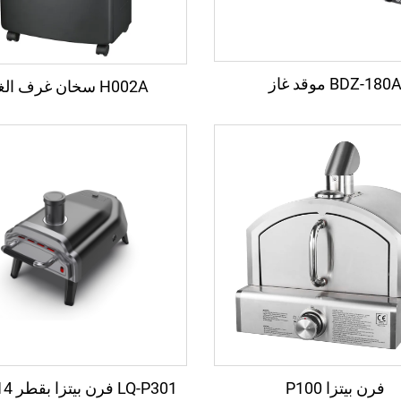
BDZ-180 موقد غاز
H002A سخان غرف الغاز
فرن بيتزا P100