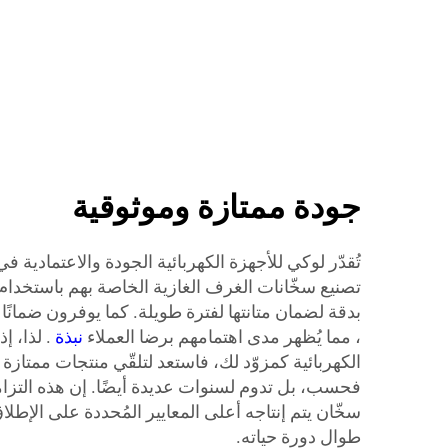
جودة ممتازة وموثوقية
تُقدّر لوكي للأجهزة الكهربائية الجودة والاعتمادية في
تصنيع سخّانات الغرف الغازية الخاصة بهم باستخدام م
بدقة لضمان متانتها لفترة طويلة. كما يوفرون ضمانًا 
، مما يُظهر مدى اهتمامهم برضا العملاء
نبذة
. لذا، إ
الكهربائية كمزوّد لك، فاستعد لتلقّي منتجات ممتازة
فحسب، بل تدوم لسنوات عديدة أيضًا. إن هذه التزام
سخّان يتم إنتاجه أعلى المعايير المُحددة على الإطلا
طوال دورة حياته.