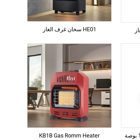
HE01 سخان غرف الغاز
LQ-P301 فرن بيتزا بقطر 14 بوصة
KB1B Gas Romm Heater