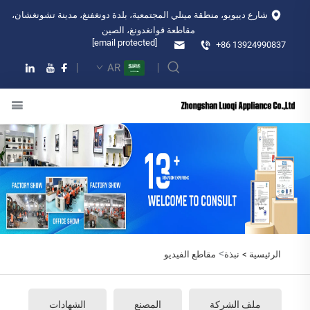
شارع دييويو، منطقة مينلي المجتمعية، بلدة دونغفنغ، مدينة تشونغشان،
مقاطعة قوانغدونغ، الصين
[email protected]
+86 13924990837
AR
>
الرئيسية >
نبذة
مقاطع الفيديو
ملف الشركة
المصنع
الشهادات