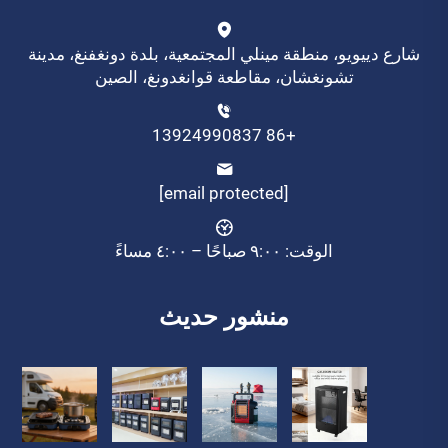
شارع دييويو، منطقة مينلي المجتمعية، بلدة دونغفنغ، مدينة
تشونغشان، مقاطعة قوانغدونغ، الصين
+86 13924990837
[email protected]
الوقت: ٩:٠٠ صباحًا – ٤:٠٠ مساءً
منشور حديث