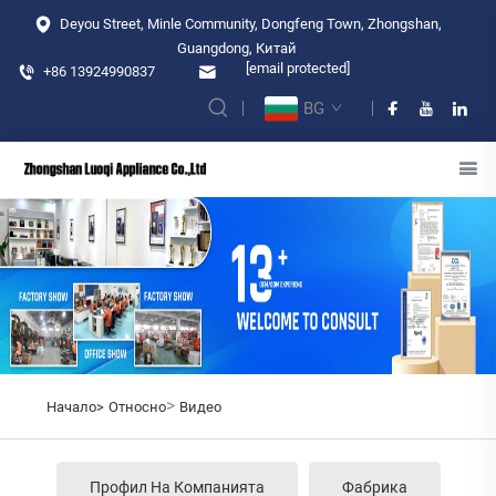
Deyou Street, Minle Community, Dongfeng Town, Zhongshan,
Guangdong, Китай
[email protected]
+86 13924990837
BG
>
Начало>
Относно
Видео
Профил На Компанията
Фабрика