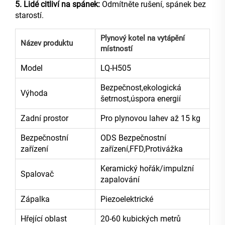
5. Lidé citliví na spánek:
Odmítněte rušení, spánek bez
starostí.
Plynový kotel na vytápění
Název produktu
místností
Model
LQ-H505
Bezpečnost,ekologická
Výhoda
šetrnost,úspora energií
Zadní prostor
Pro plynovou lahev až 15 kg
Bezpečnostní
ODS Bezpečnostní
zařízení
zařízení,FFD,Protivážka
Keramický hořák/impulzní
Spalovač
zapalování
Zápalka
Piezoelektrické
Hřející oblast
20-60 kubických metrů