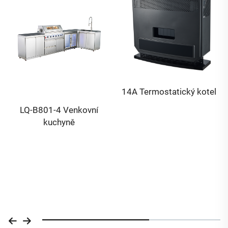
14A Termostatický kotel
H002F-1 Plynový sálavý
topný systém