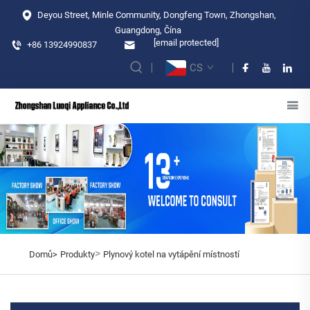
Deyou Street, Minle Community, Dongfeng Town, Zhongshan,
Guangdong, Čína
[email protected]
+86 13924990837
CS
>
Domů>
Produkty
Plynový kotel na vytápění místností