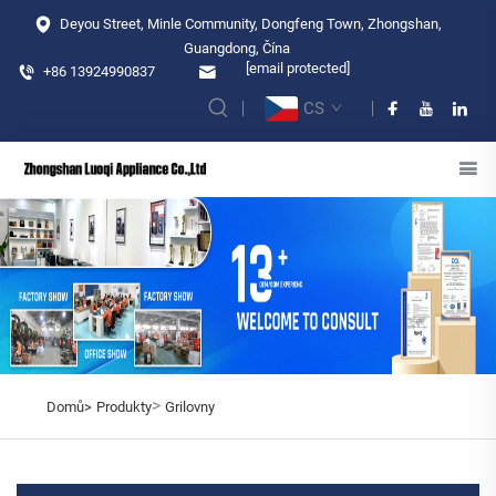
Deyou Street, Minle Community, Dongfeng Town, Zhongshan,
Guangdong, Čína
[email protected]
+86 13924990837
CS
>
Domů>
Produkty
Grilovny