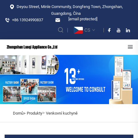
Deyou Street, Minle Community, Dongfeng Town, Zhongshan,
Guangdong, Čína
[email protected]
+86 13924990837
CS
>
Domů>
Produkty
Venkovní kuchyně