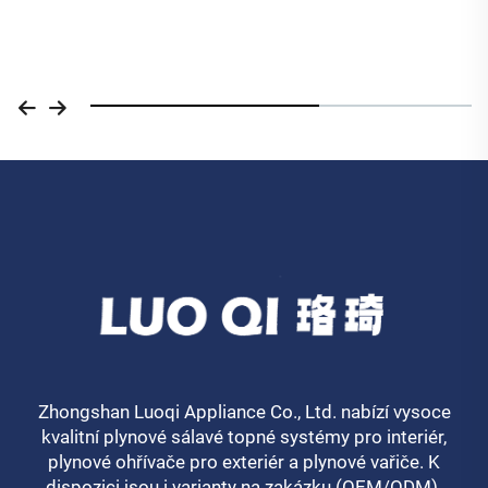
vestavěný plynový gril
Zhongshan Luoqi Appliance Co., Ltd. nabízí vysoce
kvalitní plynové sálavé topné systémy pro interiér,
plynové ohřívače pro exteriér a plynové vařiče. K
dispozici jsou i varianty na zakázku (OEM/ODM).