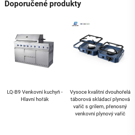
Doporučené produkty
Vysoce kvalitní dvouhořelá
S certifikací CE, venkovní
táborová skládací plynová
plynový gril a troubu,
vařič s grilem, přenosný
možnost přidání lednice a
venkovní plynový vařič
dřezu, komerční, vhodný
pro společná grilování,
grilované steaky, kuře,