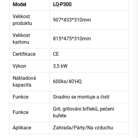
Model
LQ-P300
Velikost
907*433*310mm
produktu
Velikost
815*475*310mm
kartonu
Certifikace
CE
Výkon
3,5 kW
Nákladová
600ks/40'HQ
kapacita
Funkce
Snadno se montuje a čistí
Gril, grilování bifteků, pečení
Funkce
kuřete
Aplikace
Zahrada/Párty/Na vzduchu