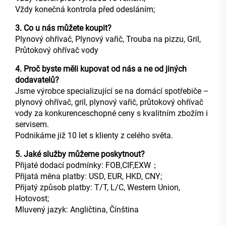
Vždy konečná kontrola před odesláním;
3. Co u nás můžete koupit?
Plynový ohřívač, Plynový vařič, Trouba na pizzu, Gril,
Průtokový ohřívač vody
4. Proč byste měli kupovat od nás a ne od jiných
dodavatelů?
Jsme výrobce specializující se na domácí spotřebiče –
plynový ohřívač, gril, plynový vařič, průtokový ohřívač
vody za konkurenceschopné ceny s kvalitním zbožím i
servisem.
Podnikáme již 10 let s klienty z celého světa.
5. Jaké služby můžeme poskytnout?
Přijaté dodací podmínky: FOB,CIF,EXW；
Přijatá měna platby: USD, EUR, HKD, CNY;
Přijatý způsob platby: T/T, L/C, Western Union,
Hotovost;
Mluvený jazyk: Angličtina, Čínština