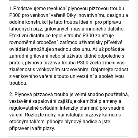
1.Představujeme revoluční plynovou pizzovou troubu
P300 pro venkovní vaření! Díky inovativnímu designu a
odolné konstrukci je tato trouba ideální pro přípravu
lahodných pizz, grilovaných mas a mnohého dalšího.
Efektivní distribuce tepla v troubě P300 zajišťuje
rovnoměrné propečení, zatímco uživatelsky přívětivé
ovládání umožňuje snadnou obsluhu. Ať už pořádáte
zahradní grilování nebo si užíváte klidné odpoledne s
přáteli, plynová pizzová trouba P300 zcela změní vaši
zkušenost s venkovním stravováním. Objamejte radost
z venkovního vaření s touto univerzální a spolehlivou
troubou.
2. Plynová pizzaová trouba je velmi snadno použitelná,
vestavěné zapalování zajišťuje okamžité plameny a
regulovatelné ovládání intenzity plamenů pro snadné
vaření. Rozložte nohy, nainstalujte pizzový kámen s
otočným talířem, připojte plynový hadice a jste
připraveni vařit pizzy.