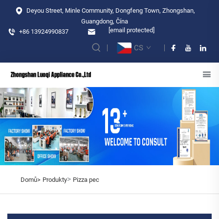
Deyou Street, Minle Community, Dongfeng Town, Zhongshan,
Guangdong, Čína
[email protected]
+86 13924990837
CS
>
Domů>
Produkty
Pizza pec