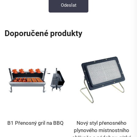
Doporučené produkty
B1 Přenosný gril na BBQ
Nový styl přenosného
plynového místnostního