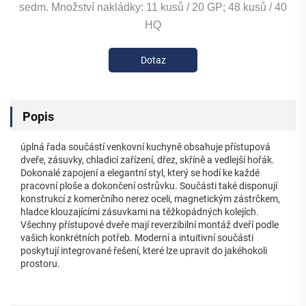
sedm. Množství nakládky: 11 kusů / 20 GP; 48 kusů / 40
HQ
Dotaz
Popis
úplná řada součástí venkovní kuchyně obsahuje přístupová
dveře, zásuvky, chladicí zařízení, dřez, skříně a vedlejší hořák.
Dokonalé zapojení a elegantní styl, který se hodí ke každé
pracovní ploše a dokončení ostrůvku. Součásti také disponují
konstrukcí z komerčního nerez oceli, magnetickým zástrčkem,
hladce klouzajícími zásuvkami na těžkopádných kolejích.
Všechny přístupové dveře mají reverzibilní montáž dveří podle
vašich konkrétních potřeb. Moderní a intuitivní součásti
poskytují integrované řešení, které lze upravit do jakéhokoli
prostoru.