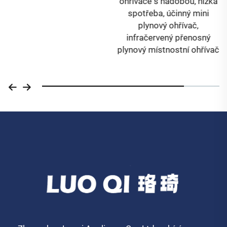
ohřívače s nádobou, nízká
spotřeba, účinný mini
plynový ohřívač,
infračervený přenosný
plynový místnostní ohřívač