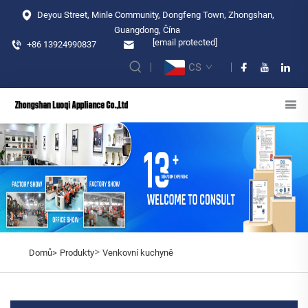
Deyou Street, Minle Community, Dongfeng Town, Zhongshan,
Guangdong, Čína
[email protected]
+86 13924990837
CS
>
Domů>
Produkty
Venkovní kuchyně