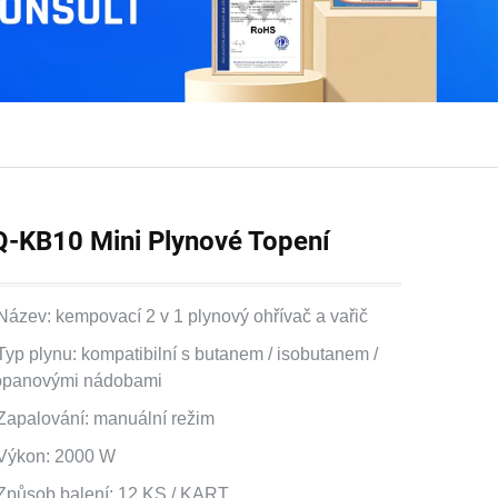
Q-KB10 Mini Plynové Topení
 Název: kempovací 2 v 1 plynový ohřívač a vařič
 Typ plynu: kompatibilní s butanem / isobutanem /
opanovými nádobami
 Zapalování: manuální režim
 Výkon: 2000 W
 Způsob balení: 12 KS / KART