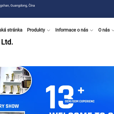
ngshan, Guangdong, Čína
ká stránka
Produkty
Informace o nás
O nás
Ltd.