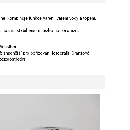
é; kombinuje funkce vaření, vaření vody a topení,
ho činí stabilnějším, těžko ho lze srazit.
pší volbou
ná; snadnější pro pořizování fotografií; Oranžová
bezprostřední.