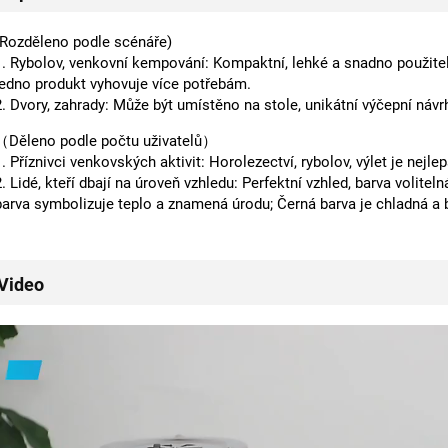
(Rozděleno podle scénáře)
1. Rybolov, venkovní kempování: Kompaktní, lehké a snadno použiteln
jedno produkt vyhovuje více potřebám.
2. Dvory, zahrady: Může být umístěno na stole, unikátní výčepní návrh 
（Děleno podle počtu uživatelů）
1. Příznivci venkovských aktivit: Horolezectví, rybolov, výlet je nejle
2. Lidé, kteří dbají na úroveň vzhledu: Perfektní vzhled, barva volitel
barva symbolizuje teplo a znamená úrodu; Černá barva je chladná a 
Video