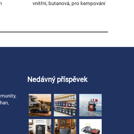
přenosný plynový místnostní
ohřívač
Nedávný příspěvek
munity,
han,