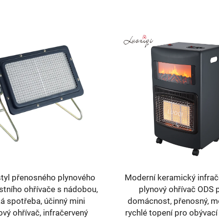
 Venkovní kuchyň - Hlavní
B4 Plynový gril na B
hořák