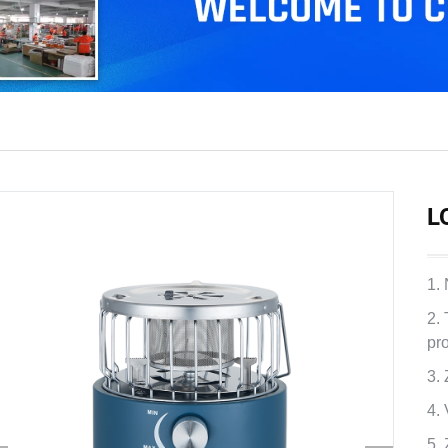
L
1.
2.
pr
3.
4.
5.