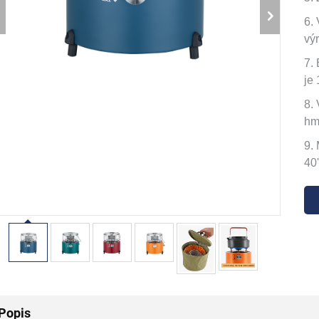
6.
vý
7.
je 
8.
hm
9.
40
Popis