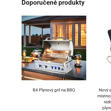
Doporučené produkty
LQ-B801-4-S Venkovní kuchyně
LQ-B9