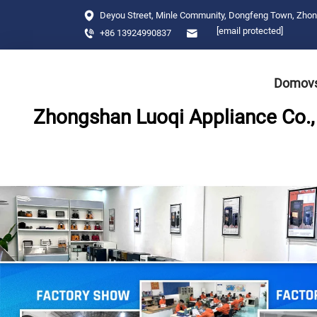
Deyou Street, Minle Community, Dongfeng Town, Zho
[email protected]
+86 13924990837
Domovs
Zhongshan Luoqi Appliance Co., 