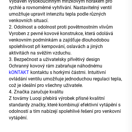
Vybaven vysokoúčinným mřížkovým hořákem pro
rychlé a rovnoměrné vyhřívání. Nastavitelný ventil
umožňuje upravit intenzitu tepla podle různých
venkovních situací.
2. Odolnost a odolnost proti povětrnostním vlivům
Vyroben z pevné kovové konstrukce, která odolává
venkovním podmínkám a zajišťuje dlouhodobou
spolehlivost při kempování, oslavách a jiných
aktivitách na svěžím vzduchu.
3. Bezpečnost a uživatelsky přívětivý design
Ochranný kovový rám zabraňuje náhodnému
kONTAKT
kontaktu s horkými částmi. Intuitivní
ovládání ventilu umožňuje jednoduchou regulaci tepla,
což je ideální pro všechny uživatele.
4. Značka zaručuje kvalitu
Z továrny Luoqi přebírá výrobek přísné kvalitní
standardy značky, které kombinují efektivní vytápění s
odolností a tím nabízejí spolehlivé řešení pro venkovní
vytápění.