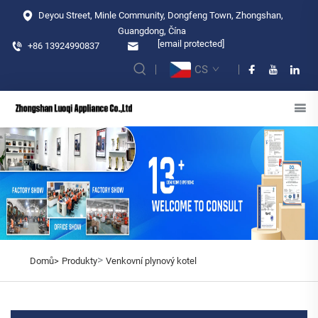
Deyou Street, Minle Community, Dongfeng Town, Zhongshan,
Guangdong, Čína
[email protected]
+86 13924990837
CS
>
Domů>
Produkty
Venkovní plynový kotel