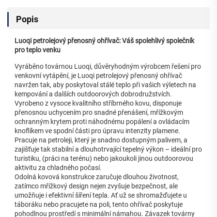
Popis
Luoqi petrolejový přenosný ohřívač: Váš spolehlivý společník
pro teplo venku
Vyráběno továrnou Luoqi, důvěryhodným výrobcem řešení pro
venkovní vytápění, je Luoqi petrolejový přenosný ohřívač
navržen tak, aby poskytoval stálé teplo při vašich výletech na
kempování a dalších outdoorových dobrodružstvích.
Vyrobeno z vysoce kvalitního stříbrného kovu, disponuje
přenosnou uchycením pro snadné přenášení, mřížkovým
ochranným krytem proti náhodnému popálení a ovládacím
knoflíkem ve spodní části pro úpravu intenzity plamene.
Pracuje na petroleji, který je snadno dostupným palivem, a
zajišťuje tak stabilní a dlouhotrvající tepelný výkon – ideální pro
turistiku, (práci na terénu) nebo jakoukoli jinou outdoorovou
aktivitu za chladného počasí.
Odolná kovová konstrukce zaručuje dlouhou životnost,
zatímco mřížkový design nejen zvyšuje bezpečnost, ale
umožňuje i efektivní šíření tepla. Ať už se shromažďujete u
táboráku nebo pracujete na poli, tento ohřívač poskytuje
pohodlnou prostředí s minimální námahou. Závazek továrny