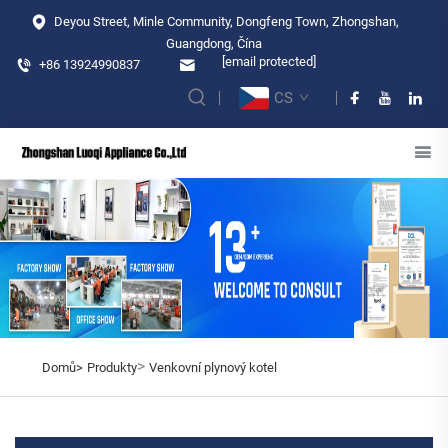
Deyou Street, Minle Community, Dongfeng Town, Zhongshan,
Guangdong, Čína
[email protected]
+86 13924990837
CS
>
Domů>
Produkty
Venkovní plynový kotel