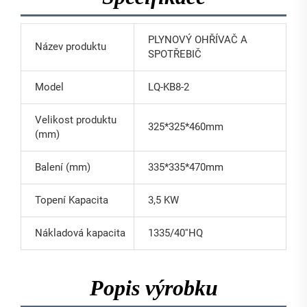
PLYNOVÝ OHŘÍVAČ A
Název produktu
SPOTŘEBIČ
Model
LQ-KB8-2
Velikost produktu
325*325*460mm
(mm)
Balení (mm)
335*335*470mm
Topení Kapacita
3,5 KW
Nákladová kapacita
1335/40''HQ
Popis výrobku