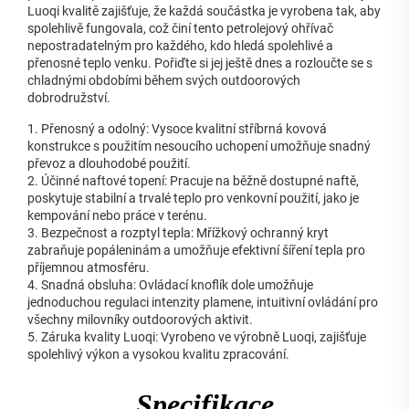
Luoqi kvalitě zajišťuje, že každá součástka je vyrobena tak, aby
spolehlivě fungovala, což činí tento petrolejový ohřívač
nepostradatelným pro každého, kdo hledá spolehlivé a
přenosné teplo venku. Pořiďte si jej ještě dnes a rozloučte se s
chladnými obdobími během svých outdoorových
dobrodružství.
1. Přenosný a odolný: Vysoce kvalitní stříbrná kovová
konstrukce s použitím nesoucího uchopení umožňuje snadný
převoz a dlouhodobé použití.
2. Účinné naftové topení: Pracuje na běžně dostupné naftě,
poskytuje stabilní a trvalé teplo pro venkovní použití, jako je
kempování nebo práce v terénu.
3. Bezpečnost a rozptyl tepla: Mřížkový ochranný kryt
zabraňuje popáleninám a umožňuje efektivní šíření tepla pro
příjemnou atmosféru.
4. Snadná obsluha: Ovládací knoflík dole umožňuje
jednoduchou regulaci intenzity plamene, intuitivní ovládání pro
všechny milovníky outdoorových aktivit.
5. Záruka kvality Luoqi: Vyrobeno ve výrobně Luoqi, zajišťuje
spolehlivý výkon a vysokou kvalitu zpracování.
Specifikace