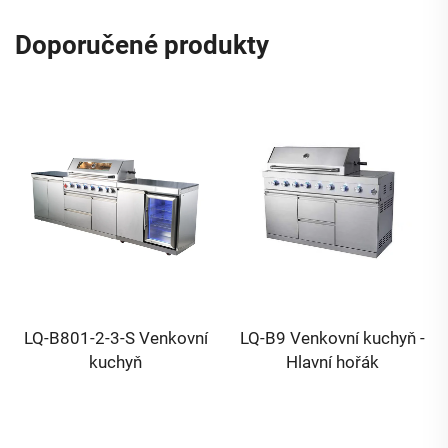
Doporučené produkty
12D Termostatický 
nkovní
LQ-B9 Venkovní kuchyň -
Hlavní hořák