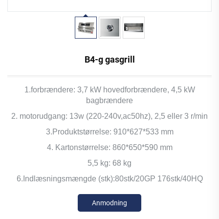
B4-g gasgrill
1.forbrændere: 3,7 kW hovedforbrændere, 4,5 kW
bagbrændere
2. motorudgang: 13w (220-240v,ac50hz), 2,5 eller 3 r/min
3.Produktstørrelse: 910*627*533 mm
4. Kartonstørrelse: 860*650*590 mm
5,5 kg: 68 kg
6.Indlæsningsmængde (stk):80stk/20GP 176stk/40HQ
Anmodning