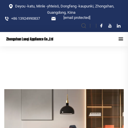
Deyou -katu, Minle -yhteisö, Dongfeng -kaupunki, Zhongshan,
Guangdong, Kiina
[email protected]
+86 13924990837