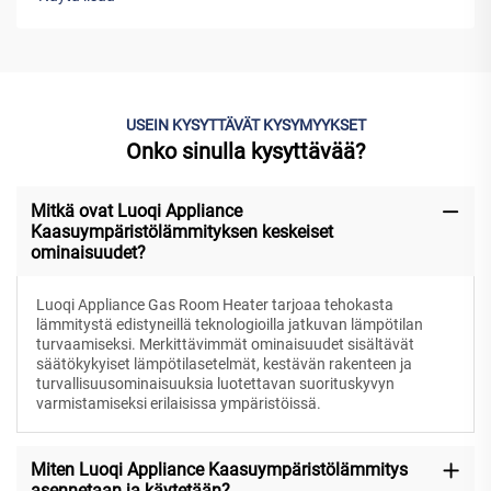
USEIN KYSYTTÄVÄT KYSYMYYKSET
Onko sinulla kysyttävää?
Mitkä ovat Luoqi Appliance
Kaasuympäristölämmityksen keskeiset
ominaisuudet?
Luoqi Appliance Gas Room Heater tarjoaa tehokasta
lämmitystä edistyneillä teknologioilla jatkuvan lämpötilan
turvaamiseksi. Merkittävimmät ominaisuudet sisältävät
säätökykyiset lämpötilasetelmät, kestävän rakenteen ja
turvallisuusominaisuuksia luotettavan suorituskyvyn
varmistamiseksi erilaisissa ympäristöissä.
Miten Luoqi Appliance Kaasuympäristölämmitys
asennetaan ja käytetään?