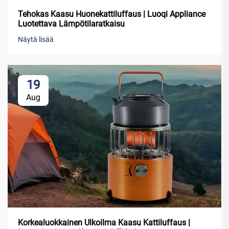
Tehokas Kaasu Huonekattiluffaus | Luoqi Appliance
Luotettava Lämpötilaratkaisu
Näytä lisää
19
Aug
Korkealuokkainen Ulkoilma Kaasu Kattiluffaus |