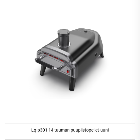
Lq-p301 14 tuuman puupiistopellet-uuni