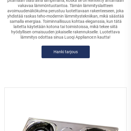
pitämään tilasi aina lämpimänä, koska se on kehitetty antamaan
vakavaa lämmöntuotantoa. Tämän lämmityslaitteen
avoimuudenäkökulma perustuu luotettavaan rakenteeseen, joka
yhdistää raskas teho-modernin lämmitystekniikan, mikä säästää
samalla energiaa. Toiminnallisuus kohtaa eleganssia, kun tätä
laitetta käytetään kotona tai toimistoissa, mikä tekee siitä
hyödyllisen omaisuuden jokaiselle rakennukselle. Luotettava
lämmitys odottaa sinua Luoqi Appliance:n kautta!
Hanki tarjous