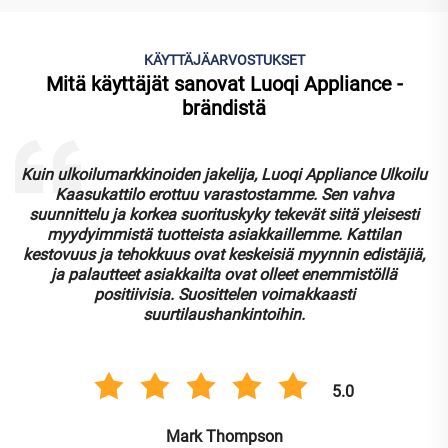
KÄYTTÄJÄARVOSTUKSET
Mitä käyttäjät sanovat Luoqi Appliance -
brändistä
arkkinoiden jakelija, Luoqi Appliance Ulkoilu
Olemme hankkin
ttilo erottuu varastostamme. Sen vahva
verkkokaupan ke
ja korkea suorituskyky tekevät siitä yleisesti
Grilit ovat mon
stä tuotteista asiakkaillemme. Kattilan
suosittuja v
 tehokkuus ovat keskeisiä myynnin edistäjiä,
arvostavat
teet asiakkailta ovat olleet enemmistöllä
suunnittel
itiivisia. Suosittelen voimakkaasti
myymälö
suurtilaushankintoihin.
5.0
Mark Thompson