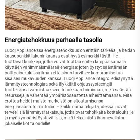
Energiatehokkuus parhaalla tasolla
Luoqi Appliance:ssa energiatehokkuus on erittäin tärkeää, ja heidän
kaasupenkkitilakuninkaansa ovat hyvä esimerkki tästä. He
tuottavat kunkkeja, jotka voivat tuottaa eniten lämpöä samalla
käyttäen vähimmäismäärää energiaa; joten pystyt säästämään
polttoainekuluissa ilman että sinun tarvitsee kompromisoitua
sisäisen mukavuuden kanssa. Luoqi Appliance integroi edistynyttä
lämmitystechnologiaa sekä älykkäitä ohjaussysteemejä
tuotteisiinsa varmistaakseen tehokkaan toiminnan, mikä säästää
resursseja ja vähentää ympäristösaastetta aiheuttamaansa. Mitä
erottaa heidät muista merkeistä on sitoutumisensa
energiasäästötoimintoihin – kaikki nämä tekijät yhdessä luovat
terveellisiä lämmitysratkaisuja, jotka ovat tehokkaita kotitalouksille
ja myös ympäristöystävällisiä, mikä tekee niistä ihannevalintan
jokaiselle kotitaloudelle!