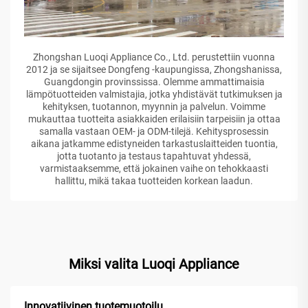
Zhongshan Luoqi Appliance Co., Ltd. perustettiin vuonna
2012 ja se sijaitsee Dongfeng -kaupungissa, Zhongshanissa,
Guangdongin provinssissa. Olemme ammattimaisia
lämpötuotteiden valmistajia, jotka yhdistävät tutkimuksen ja
kehityksen, tuotannon, myynnin ja palvelun. Voimme
mukauttaa tuotteita asiakkaiden erilaisiin tarpeisiin ja ottaa
samalla vastaan OEM- ja ODM-tilejä. Kehitysprosessin
aikana jatkamme edistyneiden tarkastuslaitteiden tuontia,
jotta tuotanto ja testaus tapahtuvat yhdessä,
varmistaaksemme, että jokainen vaihe on tehokkaasti
hallittu, mikä takaa tuotteiden korkean laadun.
Miksi valita Luoqi Appliance
Innovatiivinen tuotemuotoilu