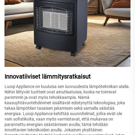
Innovatiiviset lämmitysratkaisut
Luoqi Appliance on kuuluisa sen luovuudesta lämpötekniikan alalla.
Niihin liittyvät tuotteet ovat ainutlaatuisia, koska ne toimivat
paremmin ja ovat myös tehokkaampia. Nämä
kaasuyhtävuotehdinimet sisältävät edistynyttä teknologiaa, joka
takaa lämpötilan tasaisen jakamisen sekä samalla säästää
energiaa. Luoqi Appliance kehittää suunnitelmat, jotka eivät ole
vain sofistikoita, vaan myös varmistavat, että mukavaa on
parannettu energian säästämisen avulla; tämä tehdään
innoittavien tekniikoiden avulla. Jokainen yksittäinen