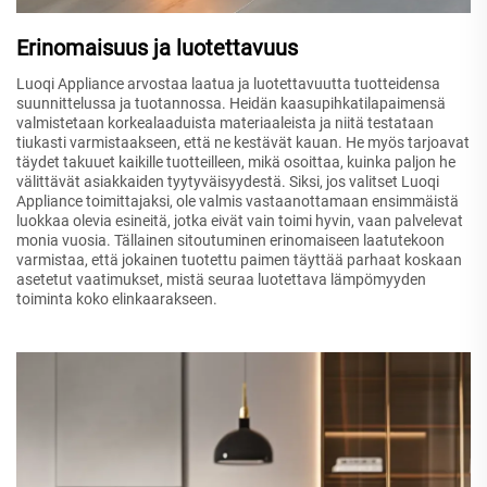
Erinomaisuus ja luotettavuus
Luoqi Appliance arvostaa laatua ja luotettavuutta tuotteidensa
suunnittelussa ja tuotannossa. Heidän kaasupihkatilapaimensä
valmistetaan korkealaaduista materiaaleista ja niitä testataan
tiukasti varmistaakseen, että ne kestävät kauan. He myös tarjoavat
täydet takuuet kaikille tuotteilleen, mikä osoittaa, kuinka paljon he
välittävät asiakkaiden tyytyväisyydestä. Siksi, jos valitset Luoqi
Appliance toimittajaksi, ole valmis vastaanottamaan ensimmäistä
luokkaa olevia esineitä, jotka eivät vain toimi hyvin, vaan palvelevat
monia vuosia. Tällainen sitoutuminen erinomaiseen laatutekoon
varmistaa, että jokainen tuotettu paimen täyttää parhaat koskaan
asetetut vaatimukset, mistä seuraa luotettava lämpömyyden
toiminta koko elinkaarakseen.