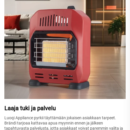
Laaja tuki ja palvelu
Luoqi Appliance pyrkii täyttämään jokaisen asiakkaan tarpeet.
Brändi tarjoaa kattavaa apua myynnin ennen ja jälkeen
tapahtuvasta palvelusta, jotta asiakkaat voivat paremmin valita ja