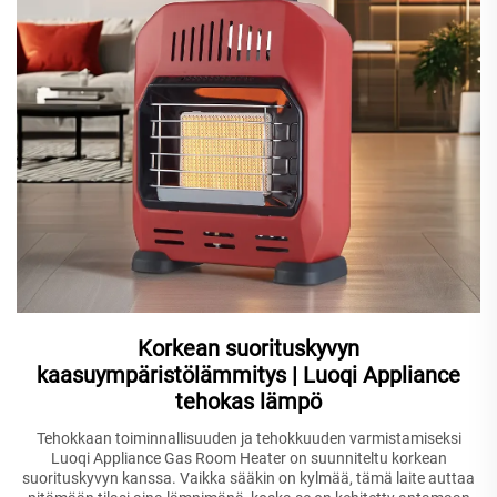
Korkean suorituskyvyn
kaasuympäristölämmitys | Luoqi Appliance
tehokas lämpö
Tehokkaan toiminnallisuuden ja tehokkuuden varmistamiseksi
Luoqi Appliance Gas Room Heater on suunniteltu korkean
suorituskyvyn kanssa. Vaikka sääkin on kylmää, tämä laite auttaa