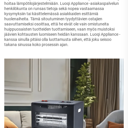
hoitaa lämpötilojärjestelmiään. Luoqi Appliance -asiakaspalvelun
henkilökunta on runsas tietoja sekä nopea vastaamassa
kysymyksiin tai käsittelemässä asiakkaiden esittämiä
huolenaiheita. Tämä sitoutuminen tyydyttävien ostajien
saavuttamiseksi osoittaa, että he eivät ole vain omistuneita
huippuosaisten tuotteiden tuottamiseen, vaan myös muistoksi
jäävien kohtausten luomiseen heidän kanssaan. Luoqi Appliance -
kanssa sinulla pitäisi olla luottamusta siihen, että joku seisoo
takana sinussa koko prosessin ajan.