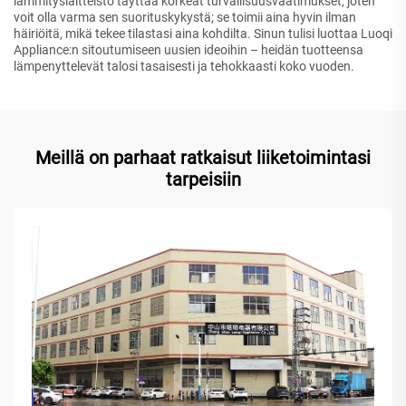
lämmityslaitteisto täyttää korkeat turvallisuusvaatimukset, joten
voit olla varma sen suorituskykystä; se toimii aina hyvin ilman
häiriöitä, mikä tekee tilastasi aina kohdilta. Sinun tulisi luottaa Luoqi
Appliance:n sitoutumiseen uusien ideoihin – heidän tuotteensa
lämpenyttelevät talosi tasaisesti ja tehokkaasti koko vuoden.
Meillä on parhaat ratkaisut liiketoimintasi
tarpeisiin