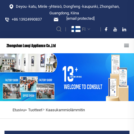
Deyou -katu, Minle -yhteisö, Dongfeng -kaupunki, Zhongshan,
Guangdong, Kiina
[email protected]
+86 13924990837
FI
>
Etusivu>
Tuotteet
Kaasukammiolämmitin