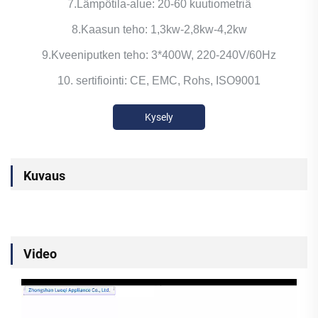
7.Lämpötila-alue: 20-60 kuutiometriä
8.Kaasun teho: 1,3kw-2,8kw-4,2kw
9.Kveeniputken teho: 3*400W, 220-240V/60Hz
10. sertifiointi: CE, EMC, Rohs, ISO9001
Kysely
Kuvaus
Video