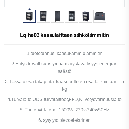
Lq-he03 kaasulaitteen sähkölämmitin
1.tuotetunnus: kaasukammiolämmitin
2.Eritys:turvallisuus,ympäristöystävällisyys,energian
säästö
3.Tässä oleva takapinta: kaasupullojen osalta enintään 15
kg
4.Turvalaite:ODS-turvalaitteet,FFD,Kiivetysvarmuuslaite
5. Tuulenvirtateho: 1500W, 220v-240v/50Hz
6. sytytys: piezoelektrinen