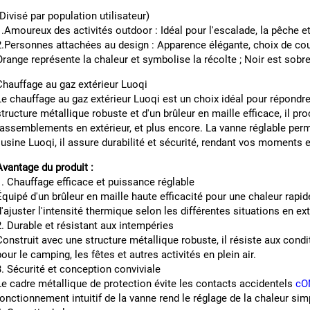
(Divisé par population utilisateur)
1.Amoureux des activités outdoor : Idéal pour l'escalade, la pêche et
2.Personnes attachées au design : Apparence élégante, choix de coule
Orange représente la chaleur et symbolise la récolte ; Noir est sobre
Chauffage au gaz extérieur Luoqi
Le chauffage au gaz extérieur Luoqi est un choix idéal pour répondre
structure métallique robuste et d'un brûleur en maille efficace, il p
rassemblements en extérieur, et plus encore. La vanne réglable perm
l'usine Luoqi, il assure durabilité et sécurité, rendant vos moments
Avantage du produit :
1. Chauffage efficace et puissance réglable
Équipé d'un brûleur en maille haute efficacité pour une chaleur rapi
d'ajuster l'intensité thermique selon les différentes situations en ext
2. Durable et résistant aux intempéries
Construit avec une structure métallique robuste, il résiste aux condi
pour le camping, les fêtes et autres activités en plein air.
3. Sécurité et conception conviviale
Le cadre métallique de protection évite les contacts accidentels
cO
fonctionnement intuitif de la vanne rend le réglage de la chaleur simpl