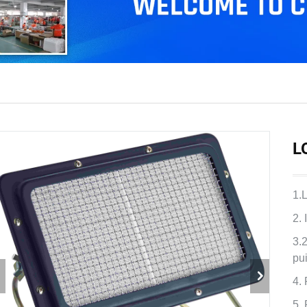
L
1.
2.
3.
pu
4.
5.