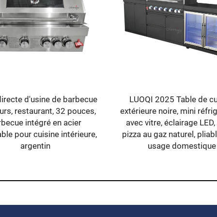
A Chauffage extérieur au
Four à Pizza Profession
gaz
Acier Inoxydable – Très
Température, Durable et F
Nettoyer