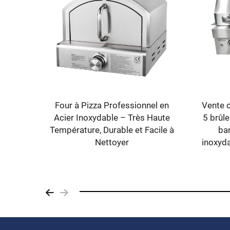
LQ-KB8 Chauffage extérieur au
LQ-KB4
gaz