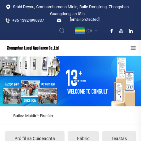
Sráid Deyou, Comharchumann Minle, Baile Dongfeng, Zhongshan,
Guangdong, an tSín
[email protected]
+86 13924990837
GA
>
Baile>
Maidir
Físeáin
Próifíl na Cuideachta
Fábric
Teastas