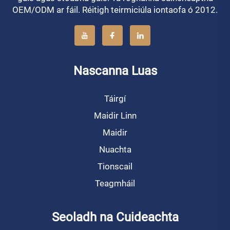
OEM/ODM ar fáil. Réitigh teirmiciúla iontaofa ó 2012.
Nascanna Luas
Táirgí
Maidir Linn
Maidir
Nuachta
Tionscail
Teagmháil
Seoladh na Cuideachta