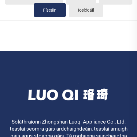
Físeáin
Íoslódáil
Soláthraíonn Zhongshan Luoqi Appliance Co., Ltd.
teaslaí seomra gáis ardchaighdeáin, teaslaí amuigh
gáis agus stoabha gáis. Tá roghanna saincheaptha