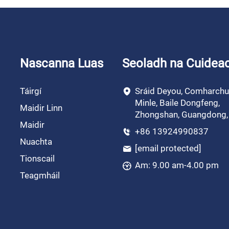
Nascanna Luas
Seoladh na Cuidea
Táirgí
Sráid Deyou, Comharch
Minle, Baile Dongfeng,
Maidir Linn
Zhongshan, Guangdong, 
Maidir
+86 13924990837
Nuachta
[email protected]
Tionscail
Am: 9.00 am-4.00 pm
Teagmháil