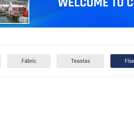
Fábric
Teastas
Fís