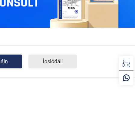
eáin
Íoslódáil