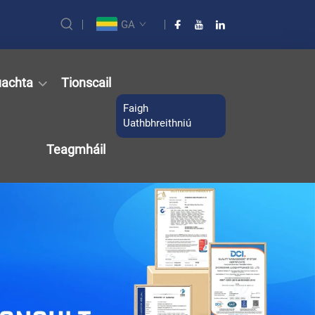
GA
achta
Tionscail
Faigh
Uathbhreithniú
Teagmháil