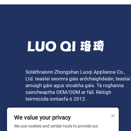
Soláthraíonn Zhongshan Luoqi Appliance Co.,
Ltd. teaslaí seomra gáis ardchaighdeáin, teaslaí
amuigh gáis agus stoabha gáis. Tá roghanna
saincheaptha OEM/ODM ar fáil. Réitigh
teirmiciúla iontaofa ó 2012.
We value your privacy
We use cookies and similar tools to provide our