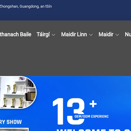
Zhongshan, Guangdong, an tSín
thanach Baile
Táirgí
Maidir Linn
Maidir
Nu