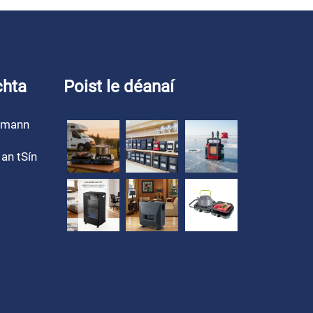
chta
Poist le déanaí
umann
an tSín