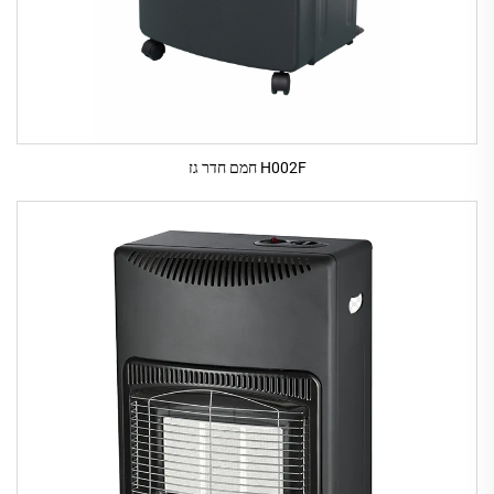
H002F חמם חדר גז