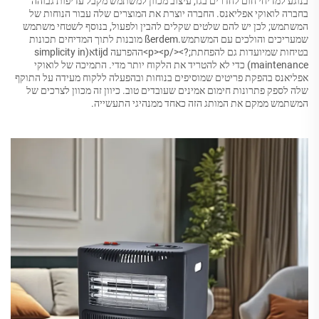
בנוגע למדיחי חום לחדרים בגז, עיצוב מכוון למשתמש מקבל עדיפות גבוהה
בחברה לואוקי אפליאנס. החברה יוצרת את המוצרים שלה עבור הנוחות של
המשתמש; לכן יש להם שלטים שקלים להבין ולפעול, בנוסף לשטחי משתמש
שמעריכים והולכים עם המשתמש.ßerdem מובנות לתוך המדיחים תכונות
בטיחות שמיועדות גם להפחתת;?></p><p>ההפרעה tijdא(simplicity in
maintenance) כדי לא להטריד את הלקוח יותר מדי. התמיכה של לואוקי
אפליאנס בהפקת פריטים שמוסיפים בנוחות ובהפעלה ללקוח מעידה על התוקף
שלה לספק פתרונות חימום אמינים שעובדים טוב. כיוון זה מכוון לצרכים של
המשתמש ממקם את המותג הזה כאחד ממנהיגי התעשייה.