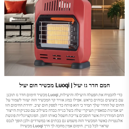
חמם חדר גז יעיל | Luoqi מכשיר חום יעיל
כדי להבטיח את הפעלה היעילה והיעילות, Luoqi מכשיר חימום חדר גז תוכנן
עם ביצועים גבוהים בראש. אפילו במזג אוויר קר המכשיר הזה יעזור לשמור על
החום של החדר שלך תמיד כי הוא פותח כדי לספק חום יציב. יחידת החימום הזו
יש אמינות כמאפיין העיקרי שלה בשל בנייה כבדה בשילוב עם טכניקות הייצור
החם המודרניות אשר חוסכים צריכת חשמל באותו הזמן. הפונקציונליות פוגשת
אלגנטיות כאשר המכשיר הזה משמש גם בבתים או במשרדים ולכן הופך לנכס
שראוי לכל בניין. חימום אמין מחכה לך דרך Luoqi מכשיר!