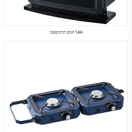
14A חמם תרמוסטטי