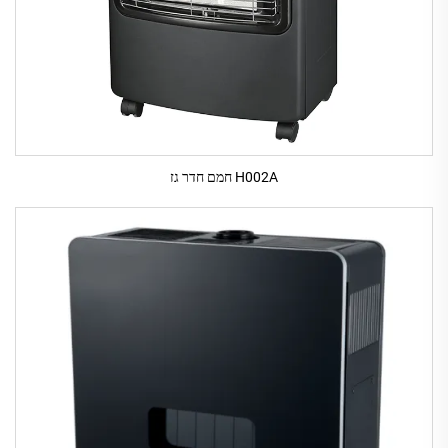
H002A חמם חדר גז