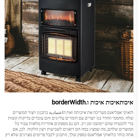
איכותאיכות איכות ו.borderWidth
לואוקי אפליאנס מעריכה את איכותה ואת הاعتمادية בתכנון ויצור המוצרים
שלה. מחממי החדר בגז יוצרים עם חומרים עליונים והם עובדים בדיקות קשות
כדי להבטיח שהם יימשכו זמן רב. הם גם מספקים אחריות מלאות עבור כל
המוצרים שלהם, מה שמציג כמה הם דואגים לשביעות רצון הלקוח. לכן, אם
אתה בוחר בלואוקי אפליאנס כספק שלך, התכונן לקבל פריטים מצוינים שלא רק