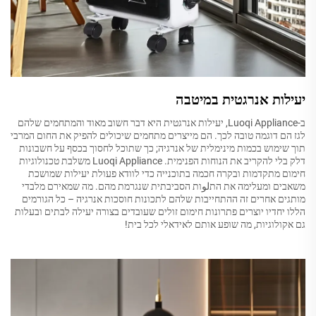
יעילות אנרגטית במיטבה
ב-Luoqi Appliance, יעילות אנרגטית היא דבר חשוב מאוד והמתחמים שלהם
לגז הם דוגמה טובה לכך. הם מייצרים מתחמים שיכולים להפיק את החום המרבי
תוך שימוש בכמות מינימלית של אנרגיה; כך שתוכל לחסוך בכסף על חשבונות
דלק בלי להקריב את הנוחות הפנימית. Luoqi Appliance משלבת טכנולוגיות
חימום מתקדמות ובקרה חכמה בתוכנייה כדי לוודא פעולת יעילות שמושכת
משאבים ומעלימה את התلوות הסביבתית שנגרמת מהם. מה שמאירם מלבדי
מותגים אחרים זה ההתחייבות שלהם לתכונות חוסכות אנרגיה – כל הגורמים
הללו יחדיו יוצרים פתרונות חימום זולים שעובדים בצורה יעילה לבתים ובעלות
גם אקולוגיות, מה שופע אותם לאידאלי לכל בית!