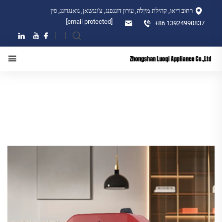
רחוב דיאו, קהילת מיןלה, עירון דונגפנג, צ'ונגשאן, גואנגדונג, סין
[email protected]
+86 13924990837