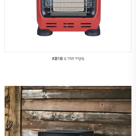
מקרר חדר גז KB1B