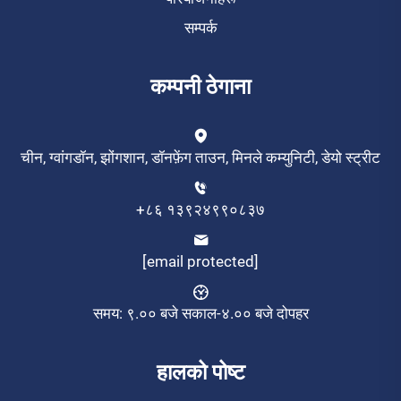
सम्पर्क
कम्पनी ठेगाना
चीन, ग्वांगडॉन, झोंगशान, डॉनफ़ेंग ताउन, मिनले कम्युनिटी, डेयो स्ट्रीट
+८६ १३९२४९९०८३७
[email protected]
समय: ९.०० बजे सकाल-४.०० बजे दोपहर
हालको पोष्ट