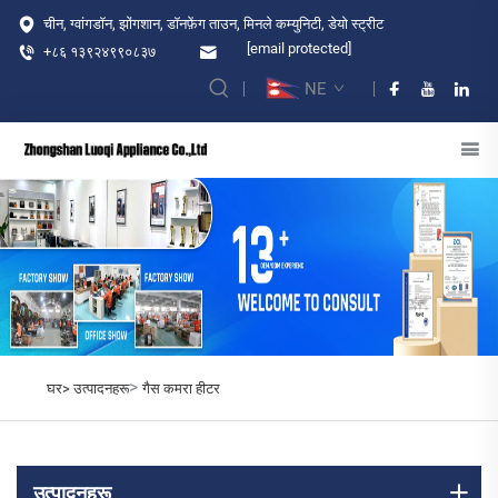
चीन, ग्वांगडॉन, झोंगशान, डॉनफ़ेंग ताउन, मिनले कम्युनिटी, डेयो स्ट्रीट
[email protected]
+८६ १३९२४९९०८३७
NE
>
घर>
उत्पादनहरू
गैस कमरा हीटर
उत्पादनहरू