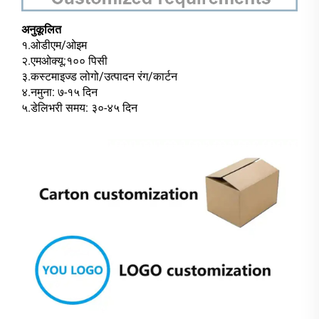
अनुकूलित
१.ओडीएम/ओइम
२.एमओक्यू:१०० पिसी
३.कस्टमाइज्ड लोगो/उत्पादन रंग/कार्टन
४.नमुना: ७-१५ दिन
५.डेलिभरी समय: ३०-४५ दिन