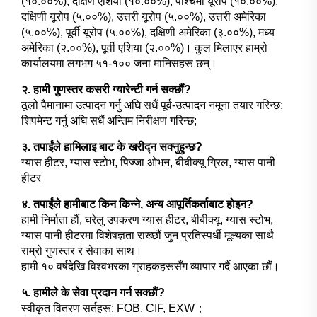
(१०.००%), दक्षिण एशिया (१०.००%), पश्चिमी यूरोप (१०.००%),
दक्षिणी यूरोप (५.००%), उत्तरी यूरोप (५.००%), उत्तरी अमेरिका
(५.००%), पूर्वी यूरोप (५.००%), दक्षिणी अमेरिका (३.००%), मध्य
अमेरिका (२.००%), पूर्वी एशिया (२.००%)। कुल मिलाएर हाम्रो
कार्यालयमा लगभग ५१-१०० जना मानिसहरू छन्।
२. हामी गुणस्तर कसरी ग्यारेन्टी गर्न सक्छौं?
ठूलो पैमानामा उत्पादन गर्नु अघि सधैं पूर्व-उत्पादन नमूना तयार गरिन्छ;
शिपमेन्ट गर्नु अघि सधैं अन्तिम निरीक्षण गरिन्छ;
३. तपाईंले हामिलाइ बाट के खरीद्न सक्नुहुन्छ?
ग्यास हीटर, ग्यास स्टोभ, पिज्जा ओभन, बीबीक्यू ग्रिल, ग्यास पानी
हीटर
४. तपाईंले हामीबाट किन किन्ने, अन्य आपूर्तिकर्ताबाट होइन?
हामी निर्माता हौं, घरेलु उपकरण ग्यास हीटर, बीबीक्यू, ग्यास स्टोभ,
ग्यास पानी हीटरमा विशेषज्ञता राख्छौं जुन प्रतिस्पर्धी मूल्यका साथै
राम्रो गुणस्तर र सेवाका साथ।
हामी १० वर्षदेखि विश्वभरका ग्राहकहरूसँग व्यापार गर्दै आएका छौं।
५. हामीले के सेवा प्रदान गर्न सक्छौं?
स्वीकृत वितरण सर्तहरू: FOB, CIF, EXW；