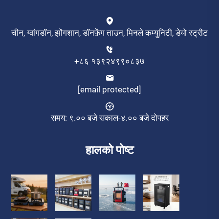
चीन, ग्वांगडॉन, झोंगशान, डॉनफ़ेंग ताउन, मिनले कम्युनिटी, डेयो स्ट्रीट
+८६ १३९२४९९०८३७
[email protected]
समय: ९.०० बजे सकाल-४.०० बजे दोपहर
हालको पोष्ट