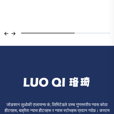
निर्माता प्राकृतिक ग्यास, प्रोपेन,
एलपीजी, ब्युटेन कोठा तातो बनाउने,
आन्तरिक ग्यास हीटर, घरका लागि
जोङशान लुओकी एप्लायन्स कं, लिमिटेडले उच्च गुणस्तरीय ग्यास कोठा
हीटरहरू, बाह्रैता ग्यास हीटरहरू र ग्यास स्टोभहरू प्रदान गर्दछ। कस्टम