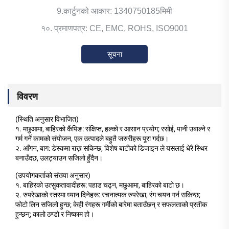
9.कार्टुनको आकार: 1340750185मिमी
१०. प्रमाणपत्र: CE, EMC, ROHS, ISO9001
सूचना
विवरण
(स्थिति अनुसार विभाजित)
१. मछुआमा, बाहिरको कैंपिङ: संक्षिप्त, हल्को र आसान प्रयोग; रसोई, पानी उबाल्ने र
गर्म गर्ने कामको संयोजन, एक उत्पादले बहुतै जरुरीहरू पूरा गर्दछ।
२. आँगन, बाग: डेस्कमा राख्न सकिन्छ, विशेष बाटीको डिजाइन ले यसलाई धेरै स्थिर
बनाउँदछ, उलट्याउन सजिलो हुँदैन।
(उपयोगकर्ताको संख्या अनुसार)
१. बाहिरको उत्सुकतावादीहरू: पहाड चढ्न, मछुआमा, बाहिरको बाटो छ।
२. रुपरेखाको स्तरमा ध्यान दिनेहरू: रचनात्मक रुपरेखा, रंग चयन गर्न सकिन्छ;
फोटो लिन सजिलो हुन्छ; केही रंगहरू गर्मीको बारेमा बताउँछन् र सफलताको प्रतीक
हुन्छन्; कालो ठण्डो र निष्काम हो।