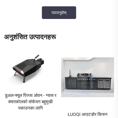
अनुशंसित उत्पादनहरू
LUOQI आउटडोर किचन
एकै ठाउँमा सेवा उपलब्ध गराउने