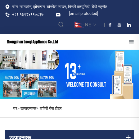
चीन, ग्वांगडॉन, झोंगशान, डॉनफ़ेंग ताउन, मिनले कम्युनिटी, डेयो स्ट्रीट
[email protected]
+८६ १३९२४९९०८३७
NE
>
घर>
उत्पादनहरू
बाहिरी गैस हीटर
उत्पादनहरू