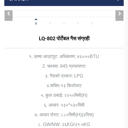
LQ-802 पोर्टेबल गैस संग्रही
१. ऊष्मा आउटपुट: अधिकतम: ४६०००BTU
2. फ्लक्स: 945 ग्राम/घण्टा
३. गैसको प्रकार: LPG
४.शक्तिः१३ किलोवाट
५. कुल उचाई: २२५०मिमी(H)
६. आधार: ५३०*५३०मिमी
७. आधार पोस्ट: ८८०मिमी(H)(४पिस)
८. GW/NW: २६KG/२१.५KG