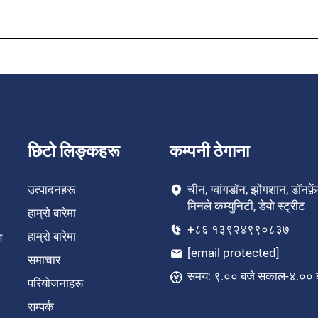
छिटो लिङ्कहरू
कम्पनी ठेगाना
उत्पादनहरू
चीन, ग्वांगडॉन, झोंगशान, डॉनफ़
मिनले कम्युनिटी, डेयो स्ट्रीट
हाम्रो बारेमा
+८६ १३९२४९९०८३७
हाम्रो बारेमा
स
[email protected]
समाचार
समय: ९.०० बजे सकाल-४.०० ब
परियोजनाहरू
सम्पर्क