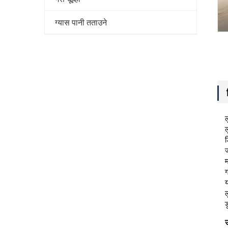
ग्यास पानी तताउने
ल
ड
ज
म
ग
य
ल
ड
उ