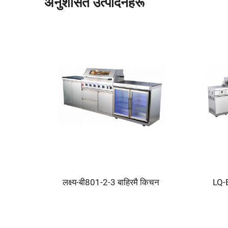
अनुशंसित उत्पादनहरू
KB5-3 क्याम्पिङ ग्यास स्टोभ
LQ-