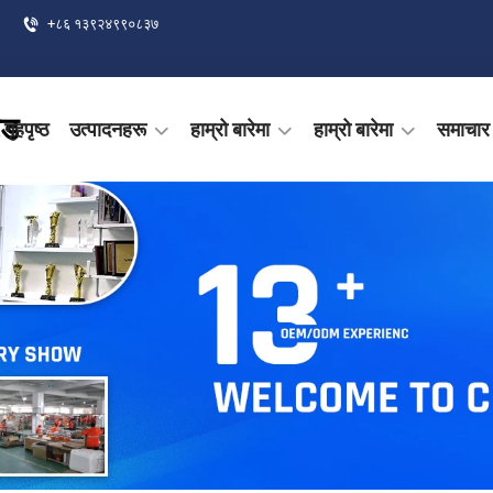
+८६ १३९२४९९०८३७
ेड
गृहपृष्ठ
उत्पादनहरू
हाम्रो बारेमा
हाम्रो बारेमा
समाचार