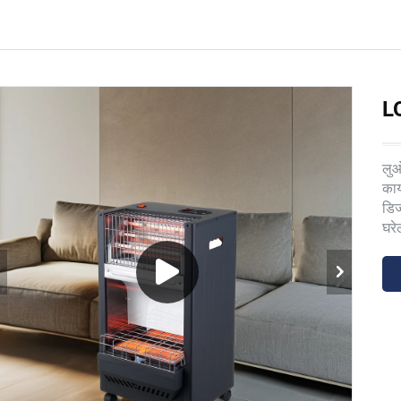
LQ
लुओ
कार
डिज
घरे