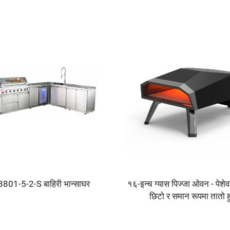
लक्ष्य-बी801-2-3 बाहिरमै 
KB2 बाहिरमौलिक गैस संग्रही