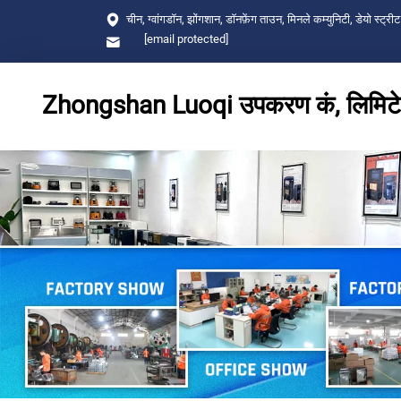
चीन, ग्वांगडॉन, झोंगशान, डॉनफ़ेंग ताउन, मिनले कम्युनिटी, डेयो स्ट्रीट
[email protected]
Zhongshan Luoqi उपकरण कं, लिमिट