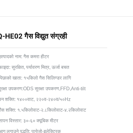
-HE02 गैस विद्युत संग्रही
उत्पादको नाम: गैस कमरा हीटर
फाइदा: सुरक्षित, पर्यावरण मित्र, ऊर्जा बचत
पिछाको खाता: १५किलो गैस सिलिण्डर लागि
ुरक्षा उपकरण:ODS सुरक्षा उपकरण,FFD,Anti-tilt
 पन शक्ति: १४००वाट, २२०व-२४०व/५०Hz
गैस शक्ति: १.५किलोवाट-२.८किलोवाट-४.२किलोवाट
तापन विस्तार: ३०-६० क्यूबिक मीटर
आग लगाउने पद्धति: पायेजो-इलेक्ट्रिक