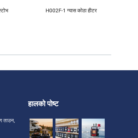
स्टोभ
H002F-1 ग्यास कोठा हीटर
बाहिरी 
वर्गाका
प्रय
हालको पोष्ट
ेंग ताउन,