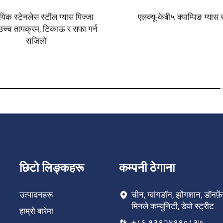
यिक स्टेनलेस स्टील ग्यास पिज्जा
एलक्यू-केबी५ क्याम्पिङ ग्यास 
च्च तापक्रम, टिकाऊ र सफा गर्न
सजिलो
छिटो लिङ्कहरू
कम्पनी ठेगाना
उत्पादनहरू
चीन, ग्वांगडॉन, झोंगशान, डॉनफ़
मिनले कम्युनिटी, डेयो स्ट्रीट
हाम्रो बारेमा
+८६ १३९२४९९०८३७