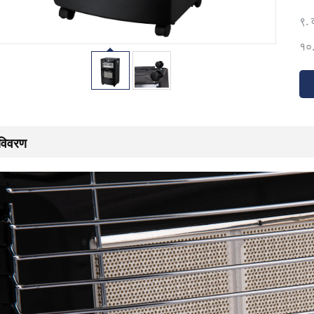
९. 
१०
विवरण