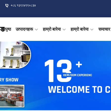
+८६ १३९२४९९०८३७
ेड
गृहपृष्ठ
उत्पादनहरू
हाम्रो बारेमा
हाम्रो बारेमा
समाचार