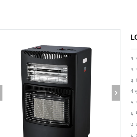
LQ
१. 
२. 
३. 
4.स
५.
६. 
७. 
८. 