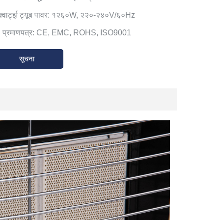
क्वार्ट्झ ट्यूब पावर: १२६०W, २२०-२४०V/६०Hz
. प्रमाणपत्र: CE, EMC, ROHS, ISO9001
सूचना