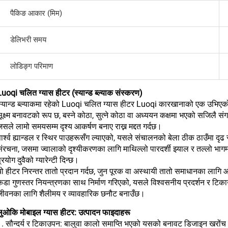
पैकिङ आकार (मिम)
डेलिभरी समय
लोडिङ्ग परिमाण
Luoqi चलित ग्यास हीटर (स्यान्ड ब्ल्याक संस्करण)
स्यान्ड ब्ल्याकमा रहेको Luoqi चलित ग्यास हीटर Luoqi कारखानाको एक उभिएक
ूक्ष्म बनावटको रूप छ, बस्ने कोठा, सुत्ने कोठा वा अध्ययन कक्षमा भएको सजिलै स
सले लामो समयसम्म दृश्य आकर्षण बनाए राख्न मद्दत गर्दछ।
ार्श्व ह्यान्डल र स्थिर पाउहरूसँग ल्याएको, यसले संचालनको बेला ठीक ठाउँमा दृ
ंरचना, जसमा ज्वालाको दृश्यीकरणका लागि माथिल्लो पारदर्शी झ्याल र तल्लो भागमा 
्रयोग दुवैको ग्यारेन्टी दिन्छ।
यो हीटर निरन्तर तातो प्रदान गर्दछ, जुन पूरक वा अस्थायी तातो समाधानका लागि 
कडा गुणस्तर नियन्त्रणका साथ निर्माण गरिएको, यसले विश्वसनीय प्रदर्शन र ट
जीवनका लागि शैलीमय र व्यावहारिक छनौट बनाउँछ।
लुओकि मोबाइल ग्यास हीटर: उत्पादन फाइदाहरू
. सौन्दर्य र टिकाउपन: बालुवा कालो समाप्ति भएको यसको बनावट डिजाइन खरोंच प्र