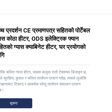
्च प्रदर्शन CE प्रमाणपत्र सहितको पोर्टेबल
यास कोठा हीटर, ODS इलेक्ट्रिक फ्यान
ितको ग्यास क्याबिनेट हीटर, घर प्रयोगको
गि
कि चलित ग्यास हीटर, जसमा बालुवा रातो टेक्सचर डिजाइन छ,
े सुरक्षित, कुशल र चलित तातोपन प्रदान गर्दछ, जसले लुओकि
खानाबाट टिकाउ र आकर्षक घरेलु तातोपन समाधान प्रदान
दछ।
सूचना