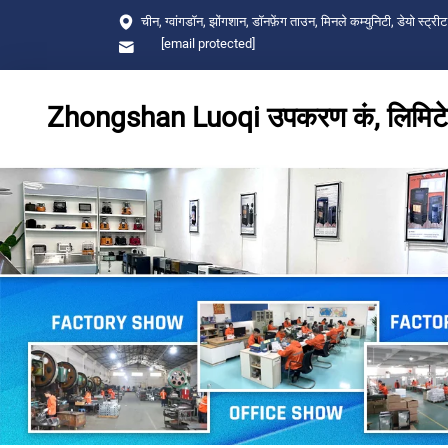
चीन, ग्वांगडॉन, झोंगशान, डॉनफ़ेंग ताउन, मिनले कम्युनिटी, डेयो स्ट्रीट
[email protected]
Zhongshan Luoqi उपकरण कं, लिमिट