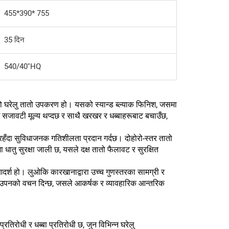
455*390* 755
35 दिन
540/40''HQ
ो घरेलु तातो उपकरण हो। यसको स्यान्ड ब्ल्याक फिनिश, जसमा
ंग सजावटी मूल्य थप्दछ र साथै खरखर र धब्बाहरूबाट बचाउँछ,
ढ रहँदा सुविधाजनक गतिशीलता प्रदान गर्दछ। दोहोरो-स्तर तातो
धातु सुरक्षा जाली छ, यसले दक्ष तातो फैलावट र सुरक्षित
आदर्श हो। लुओकि कारखानाद्वारा उच्च गुणस्तरका सामग्री र
िकाउपनको वचन दिन्छ, जसले आकर्षक र व्यावहारिक आन्तरिक
तिरोधी र धब्बा प्रतिरोधी छ, जुन विभिन्न घरेलु