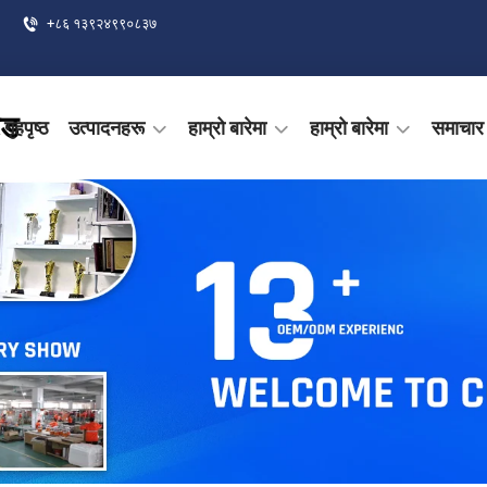
+८६ १३९२४९९०८३७
ेड
गृहपृष्ठ
उत्पादनहरू
हाम्रो बारेमा
हाम्रो बारेमा
समाचार