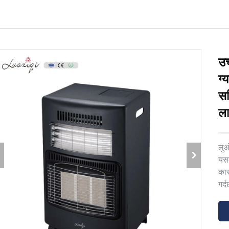
उच
ग्
सह
ला
लुओ
यसल
कार
गर्