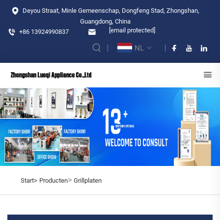
Deyou Straat, Minle Gemeenschap, Dongfeng Stad, Zhongshan,
Guangdong, China
[email protected]
+86 13924990837
NL
>
Start>
Producten
Grillplaten