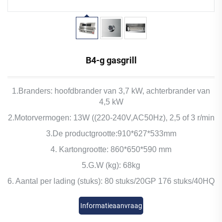
B4-g gasgrill
1.Branders: hoofdbrander van 3,7 kW, achterbrander van
4,5 kW
2.Motorvermogen: 13W ((220-240V,AC50Hz), 2,5 of 3 r/min
3.De productgrootte:910*627*533mm
4. Kartongrootte: 860*650*590 mm
5.G.W (kg): 68kg
6. Aantal per lading (stuks): 80 stuks/20GP 176 stuks/40HQ
Informatieaanvraag