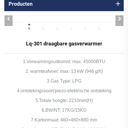
Producten
Lq-301 draagbare gasverwarmer
1.Verwarmingsuitkomst: max: 45000BTU
2. warmteafvoer: max: 13 kW (946 g/h)
3.Gas Type: LPG
4.ontstekingssoort:piezo-elektrische ontsteking
5.Totale hoogte: 2210mm(H)
6.BW/NT: 17KG/15KG
7.Kartonmaat: 460×460×880 mm