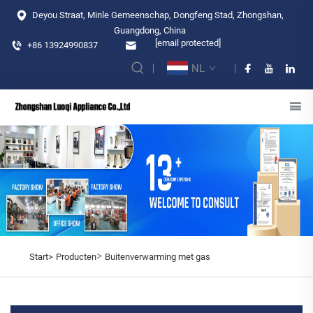
Deyou Straat, Minle Gemeenschap, Dongfeng Stad, Zhongshan,
Guangdong, China
[email protected]
+86 13924990837
NL
>
Start>
Producten
Buitenverwarming met gas