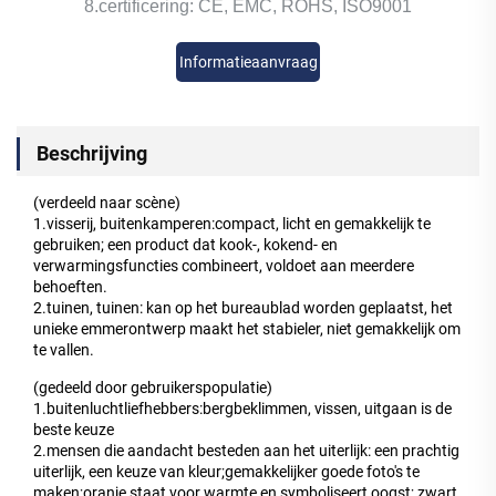
8.certificering: CE, EMC, ROHS, ISO9001
Informatieaanvraag
Beschrijving
(verdeeld naar scène)
1.visserij, buitenkamperen:compact, licht en gemakkelijk te
gebruiken; een product dat kook-, kokend- en
verwarmingsfuncties combineert, voldoet aan meerdere
behoeften.
2.tuinen, tuinen: kan op het bureaublad worden geplaatst, het
unieke emmerontwerp maakt het stabieler, niet gemakkelijk om
te vallen.
(gedeeld door gebruikerspopulatie)
1.buitenluchtliefhebbers:bergbeklimmen, vissen, uitgaan is de
beste keuze
2.mensen die aandacht besteden aan het uiterlijk: een prachtig
uiterlijk, een keuze van kleur;gemakkelijker goede foto's te
maken;oranje staat voor warmte en symboliseert oogst; zwart