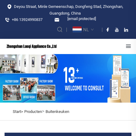
Deyou Straat, Minle Gemeenschap, Dongfeng Stad, Zhongshan,
Guangdong, China
[email protected]
+86 13924990837
NL
>
Start>
Producten
Buitenkeuken