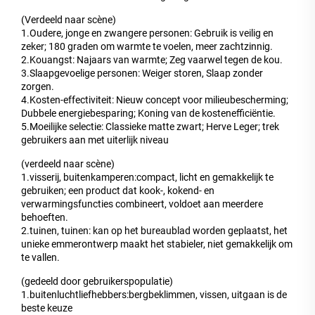
(Verdeeld naar scène)
1.Oudere, jonge en zwangere personen: Gebruik is veilig en
zeker; 180 graden om warmte te voelen, meer zachtzinnig.
2.Kouangst: Najaars van warmte; Zeg vaarwel tegen de kou.
3.Slaapgevoelige personen: Weiger storen, Slaap zonder
zorgen.
4.Kosten-effectiviteit: Nieuw concept voor milieubescherming;
Dubbele energiebesparing; Koning van de kostenefficiëntie.
5.Moeilijke selectie: Classieke matte zwart; Herve Leger; trek
gebruikers aan met uiterlijk niveau
(verdeeld naar scène)
1.visserij, buitenkamperen:compact, licht en gemakkelijk te
gebruiken; een product dat kook-, kokend- en
verwarmingsfuncties combineert, voldoet aan meerdere
behoeften.
2.tuinen, tuinen: kan op het bureaublad worden geplaatst, het
unieke emmerontwerp maakt het stabieler, niet gemakkelijk om
te vallen.
(gedeeld door gebruikerspopulatie)
1.buitenluchtliefhebbers:bergbeklimmen, vissen, uitgaan is de
beste keuze