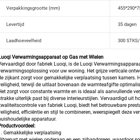
Verpakkingsgrootte (mm)
455*290*7
Levertijd
35 dagen
Laadhoeveelheid
300 STKS/
Luoqi Verwarmingsapparaat op Gas met Wielen
Vervaardigd door fabriek Luoqi, is de Luoqi Verwarmingsappara
verwarmingsoplossing voor uw woning. Het grijze verticale ont
de zijkant zorgt voor gemakkelijke verplaatsing tussen kamers. 
veiligheid, terwijl de uitlaat bovenaan de warmteafgifte optimalis
Het zorgt voor constante warmte en is ideaal als aanvullende 
strakke uiterlijk past bij diverse interieurstijlen. Vervaardigd u
kwaliteitscontrole van fabriek Luoqi, biedt het betrouwbare presta
veiligheid, efficiëntie en stijl te combineren, weerspiegelt deze
huishoudelijke apparatuur.
Productvoordeel:
1. Gemakkelijke verplaatsing
Uitgerust met wielen onderaan en een zijhandgreep, waardoor so