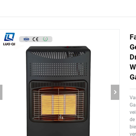
F
G
D
W
G
Va
Ga
vei
de
bie
ve