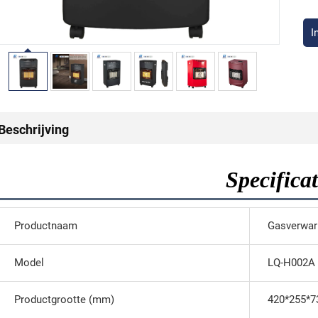
I
Beschrijving
Specificat
Productnaam
Gasverwa
Model
LQ-H002A
Productgrootte (mm)
420*255*7