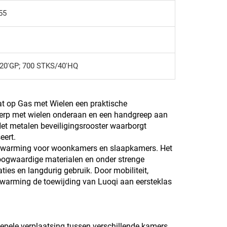
55
20'GP; 700 STKS/40'HQ
at op Gas met Wielen een praktische
werp met wielen onderaan en een handgreep aan
Het metalen beveiligingsrooster waarborgt
eert.
verwarming voor woonkamers en slaapkamers. Het
it hoogwaardige materialen en onder strenge
ties en langdurig gebruik. Door mobiliteit,
 verwarming de toewijding van Luoqi aan eersteklas
epele verplaatsing tussen verschillende kamers