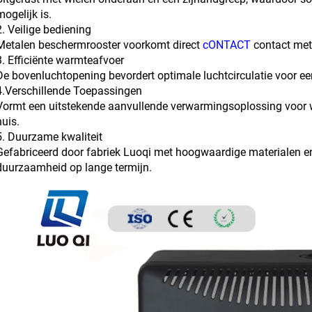
mogelijk is.
2. Veilige bediening
Metalen beschermrooster voorkomt direct
cONTACT
contact met 
3. Efficiënte warmteafvoer
De bovenluchtopening bevordert optimale luchtcirculatie voor ee
4.Verschillende Toepassingen
Vormt een uitstekende aanvullende verwarmingsoplossing voor 
huis.
5. Duurzame kwaliteit
Gefabriceerd door fabriek Luoqi met hoogwaardige materialen en s
duurzaamheid op lange termijn.