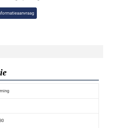
nformatieaanvraag
ie
rming
30