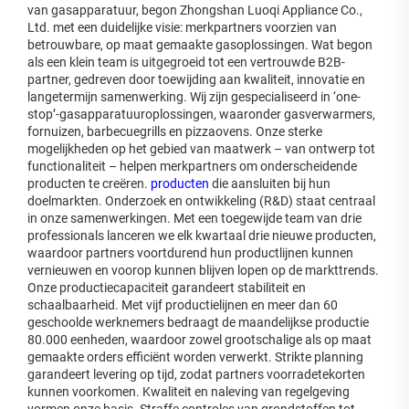
van gasapparatuur, begon Zhongshan Luoqi Appliance Co.,
Ltd. met een duidelijke visie: merkpartners voorzien van
betrouwbare, op maat gemaakte gasoplossingen. Wat begon
als een klein team is uitgegroeid tot een vertrouwde B2B-
partner, gedreven door toewijding aan kwaliteit, innovatie en
langetermijn samenwerking. Wij zijn gespecialiseerd in ‘one-
stop’-gasapparatuuroplossingen, waaronder gasverwarmers,
fornuizen, barbecuegrills en pizzaovens. Onze sterke
mogelijkheden op het gebied van maatwerk – van ontwerp tot
functionaliteit – helpen merkpartners om onderscheidende
producten te creëren.
producten
die aansluiten bij hun
doelmarkten. Onderzoek en ontwikkeling (R&D) staat centraal
in onze samenwerkingen. Met een toegewijde team van drie
professionals lanceren we elk kwartaal drie nieuwe producten,
waardoor partners voortdurend hun productlijnen kunnen
vernieuwen en voorop kunnen blijven lopen op de markttrends.
Onze productiecapaciteit garandeert stabiliteit en
schaalbaarheid. Met vijf productielijnen en meer dan 60
geschoolde werknemers bedraagt de maandelijkse productie
80.000 eenheden, waardoor zowel grootschalige als op maat
gemaakte orders efficiënt worden verwerkt. Strikte planning
garandeert levering op tijd, zodat partners voorradetekorten
kunnen voorkomen. Kwaliteit en naleving van regelgeving
vormen onze basis. Straffe controles van grondstoffen tot