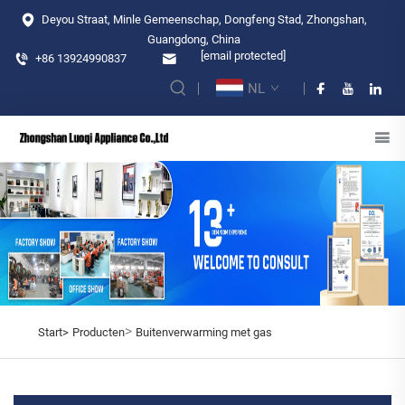
Deyou Straat, Minle Gemeenschap, Dongfeng Stad, Zhongshan,
Guangdong, China
[email protected]
+86 13924990837
NL
>
Start>
Producten
Buitenverwarming met gas