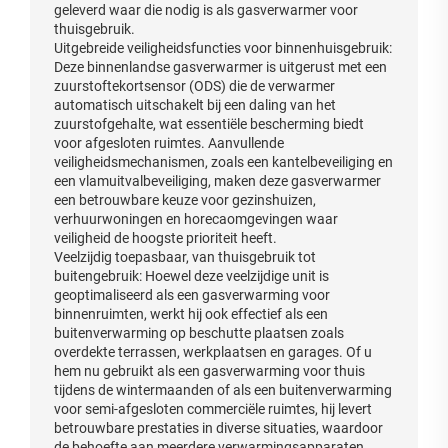
geleverd waar die nodig is als gasverwarmer voor
thuisgebruik.
Uitgebreide veiligheidsfuncties voor binnenhuisgebruik:
Deze binnenlandse gasverwarmer is uitgerust met een
zuurstoftekortsensor (ODS) die de verwarmer
automatisch uitschakelt bij een daling van het
zuurstofgehalte, wat essentiële bescherming biedt
voor afgesloten ruimtes. Aanvullende
veiligheidsmechanismen, zoals een kantelbeveiliging en
een vlamuitvalbeveiliging, maken deze gasverwarmer
een betrouwbare keuze voor gezinshuizen,
verhuurwoningen en horecaomgevingen waar
veiligheid de hoogste prioriteit heeft.
Veelzijdig toepasbaar, van thuisgebruik tot
buitengebruik: Hoewel deze veelzijdige unit is
geoptimaliseerd als een gasverwarming voor
binnenruimten, werkt hij ook effectief als een
buitenverwarming op beschutte plaatsen zoals
overdekte terrassen, werkplaatsen en garages. Of u
hem nu gebruikt als een gasverwarming voor thuis
tijdens de wintermaanden of als een buitenverwarming
voor semi-afgesloten commerciële ruimtes, hij levert
betrouwbare prestaties in diverse situaties, waardoor
de behoefte aan meerdere verwarmingsapparaten