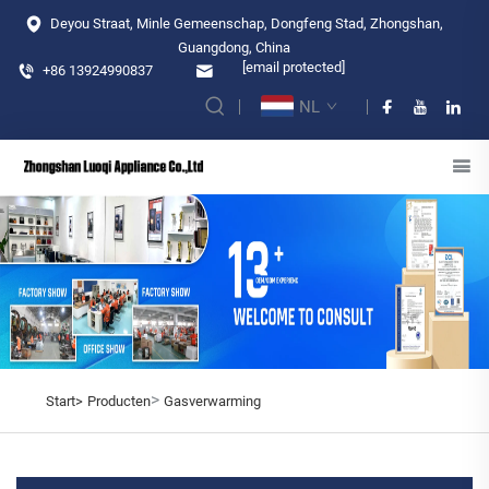
Deyou Straat, Minle Gemeenschap, Dongfeng Stad, Zhongshan,
Guangdong, China
[email protected]
+86 13924990837
NL
>
Start>
Producten
Gasverwarming