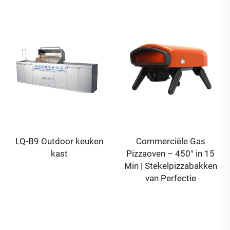
Commerciële Gas
Hoogwaardige dubbele
Pizzaoven – 450° in 15
campinglegbed
Min | Stekelpizzabakken
gasbrander met grill,
van Perfectie
draagbare
buitenkooktoestel op gas