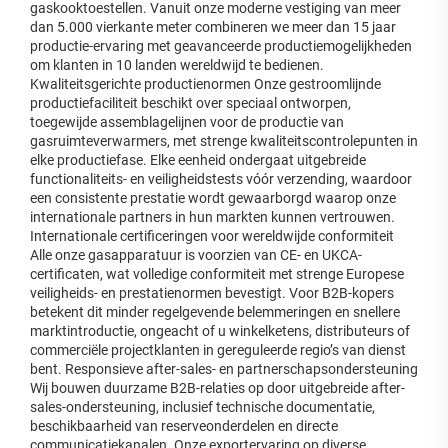
gaskooktoestellen. Vanuit onze moderne vestiging van meer
dan 5.000 vierkante meter combineren we meer dan 15 jaar
productie-ervaring met geavanceerde productiemogelijkheden
om klanten in 10 landen wereldwijd te bedienen.
Kwaliteitsgerichte productienormen Onze gestroomlijnde
productiefaciliteit beschikt over speciaal ontworpen,
toegewijde assemblagelijnen voor de productie van
gasruimteverwarmers, met strenge kwaliteitscontrolepunten in
elke productiefase. Elke eenheid ondergaat uitgebreide
functionaliteits- en veiligheidstests vóór verzending, waardoor
een consistente prestatie wordt gewaarborgd waarop onze
internationale partners in hun markten kunnen vertrouwen.
Internationale certificeringen voor wereldwijde conformiteit
Alle onze gasapparatuur is voorzien van CE- en UKCA-
certificaten, wat volledige conformiteit met strenge Europese
veiligheids- en prestatienormen bevestigt. Voor B2B-kopers
betekent dit minder regelgevende belemmeringen en snellere
marktintroductie, ongeacht of u winkelketens, distributeurs of
commerciële projectklanten in gereguleerde regio’s van dienst
bent. Responsieve after-sales- en partnerschapsondersteuning
Wij bouwen duurzame B2B-relaties op door uitgebreide after-
sales-ondersteuning, inclusief technische documentatie,
beschikbaarheid van reserveonderdelen en directe
communicatiekanalen. Onze exportervaring op diverse