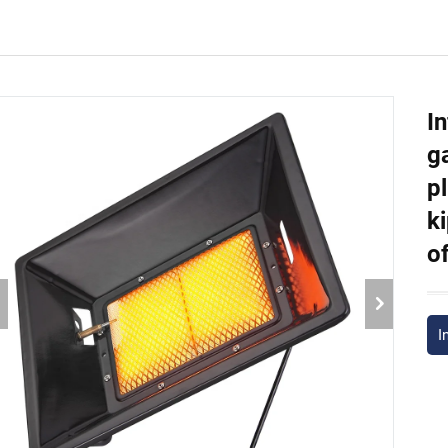
I
g
p
k
o
I