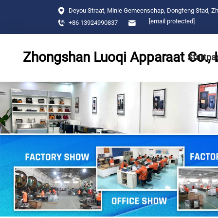
Deyou Straat, Minle Gemeenschap, Dongfeng Stad, Z
[email protected]
+86 13924990837
Zhongshan Luoqi Apparaat Co., 
Startpa