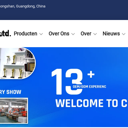
hongshan, Guangdong, China
Ltd.
gina
Producten
Over Ons
Over
Nieuws