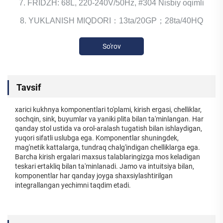
7. FRIDZH: 68L, 220-240V/50Hz, #304 Nisbiy oqimli
8. YUKLANISH MIQDORI：13ta/20GP；28ta/40HQ
So'rov
Tavsif
xarici kukhnya komponentlari to'plami, kirish ergasi, chelliklar,
sochqin, sink, buyumlar va yaniki plita bilan ta'minlangan. Har
qanday stol ustida va orol-aralash tugatish bilan ishlaydigan,
yuqori sifatli uslubga ega. Komponentlar shuningdek,
mag'netik kattalarga, tundraq chalg'indigan chelliklarga ega.
Barcha kirish ergalari maxsus talablaringizga mos keladigan
teskari ertakliq bilan ta'minlanadi. Jamo va intuitsiya bilan,
komponentlar har qanday joyga shaxsiylashtirilgan
integrallangan yechimni taqdim etadi.