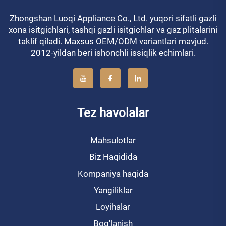
Zhongshan Luoqi Appliance Co., Ltd. yuqori sifatli gazli
xona isitgichlari, tashqi gazli isitgichlar va gaz plitalarini
taklif qiladi. Maxsus OEM/ODM variantlari mavjud.
2012-yildan beri ishonchli issiqlik echimlari.
Tez havolalar
Mahsulotlar
Biz Haqidida
Kompaniya haqida
Yangiliklar
Loyihalar
Bog'lanish