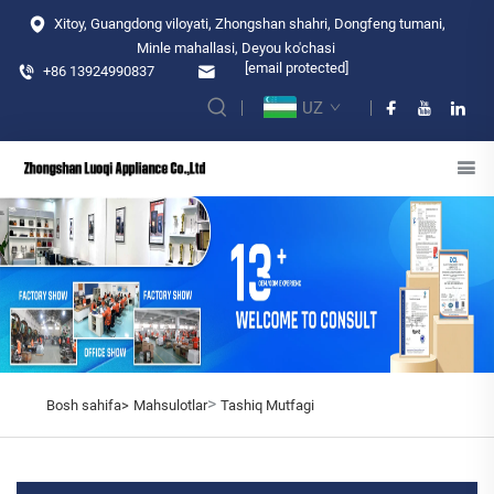
Xitoy, Guangdong viloyati, Zhongshan shahri, Dongfeng tumani,
Minle mahallasi, Deyou ko'chasi
[email protected]
+86 13924990837
UZ
>
Bosh sahifa>
Mahsulotlar
Tashiq Mutfagi