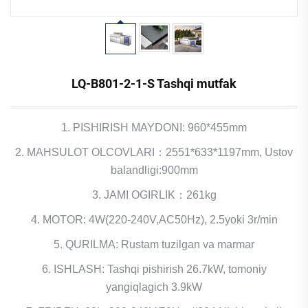
LQ-B801-2-1-S Tashqi mutfak
1. PISHIRISH MAYDONI: 960*455mm
2. MAHSULOT OLCOVLARI：2551*633*1197mm, Ustov
balandligi:900mm
3. JAMI OGIRLIK：261kg
4. MOTOR: 4W(220-240V,AC50Hz), 2.5yoki 3r/min
5. QURILMA: Rustam tuzilgan va marmar
6. ISHLASH: Tashqi pishirish 26.7kW, tomoniy
yangiqlagich 3.9kW