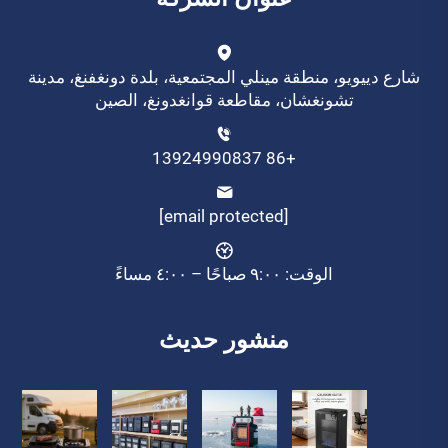
شارع دييويو، منطقة مينلي المجتمعية، بلدة دونغفنغ، مدينة
تشونغشان، مقاطعة قوانغدونغ، الصين
+86 13924990837
[email protected]
الوقت: ٩:٠٠ صباحًا – ٤:٠٠ مساءً
منشور حديث