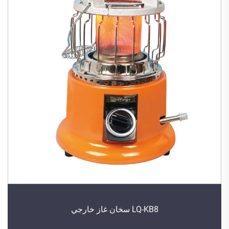
LQ-KB8 سخان غاز خارجي