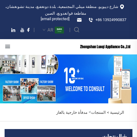
شارع دييويو، منطقة مينلي المجتمعية، بلدة دونغفنغ، مدينة تشونغشان،
مقاطعة قوانغدونغ، الصين
[email protected]
+86 13924990837
AR
>
الرئيسية >
المنتجات
مدفأة خارجية بالغاز
المنتجات