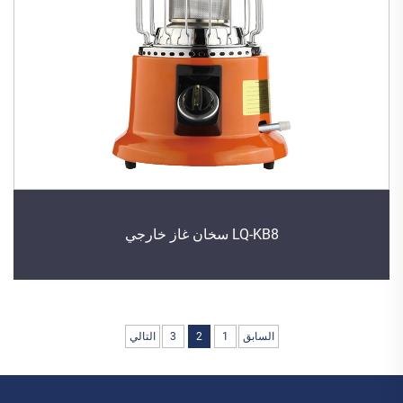
LQ-KB8 سخان غاز خارجي
السابق
1
2
3
التالي