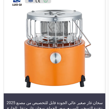
سخان غاز صغير عالي الجودة قابل للتخصيص من مصنع 2025
بتقنية التسخين السريع، سعر الجملة، سخان غاز متنقل للخارج