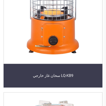
LQ-KB9 سخان غاز خارجي