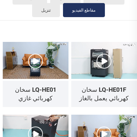
مقاطع الفيديو
تنزيل
LQ-HE01F سخان
LQ-HE01 سخان
كهربائي يعمل بالغاز
كهربائي غازي