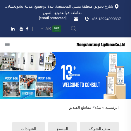
شارع دييويو، منطقة مينلي المجتمعية، بلدة دونغفنغ، مدينة تشونغشان،
مقاطعة قوانغدونغ، الصين
[email protected]
+86 13924990837
AR
>
الرئيسية >
نبذة
مقاطع الفيديو
ملف الشركة
المصنع
الشهادات