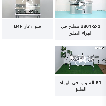
B801-2-2 مطبخ في
شواء غاز B4R
الهواء الطلق
B1 الشواية في الهواء
الطلق