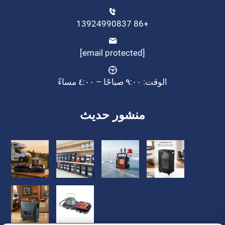
+86 13924990837
[email protected]
الوقت: ٩:٠٠ صباحًا – ٤:٠٠ مساءً
منشور حديث