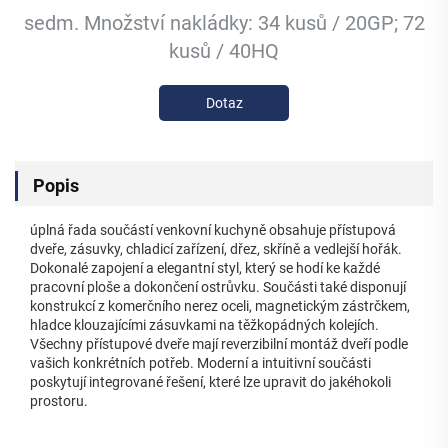
sedm. Množství nakládky: 34 kusů / 20GP; 72
kusů / 40HQ
Dotaz
Popis
úplná řada součástí venkovní kuchyně obsahuje přístupová
dveře, zásuvky, chladicí zařízení, dřez, skříně a vedlejší hořák.
Dokonalé zapojení a elegantní styl, který se hodí ke každé
pracovní ploše a dokončení ostrůvku. Součásti také disponují
konstrukcí z komerčního nerez oceli, magnetickým zástrčkem,
hladce klouzajícími zásuvkami na těžkopádných kolejích.
Všechny přístupové dveře mají reverzibilní montáž dveří podle
vašich konkrétních potřeb. Moderní a intuitivní součásti
poskytují integrované řešení, které lze upravit do jakéhokoli
prostoru.