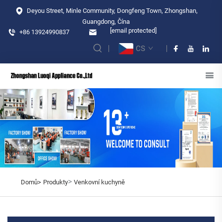
Deyou Street, Minle Community, Dongfeng Town, Zhongshan,
Guangdong, Čína
[email protected]
+86 13924990837
CS
>
Domů>
Produkty
Venkovní kuchyně