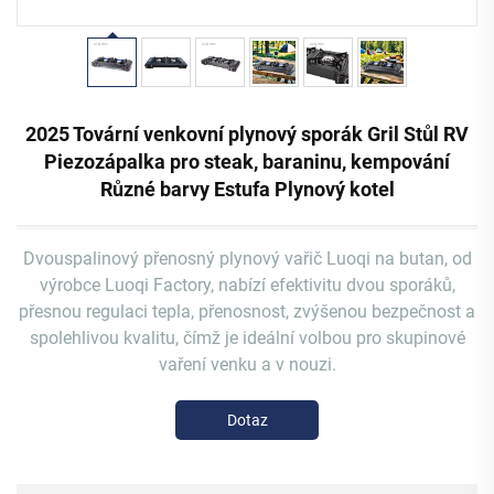
2025 Tovární venkovní plynový sporák Gril Stůl RV
Piezozápalka pro steak, baraninu, kempování
Různé barvy Estufa Plynový kotel
Dvouspalinový přenosný plynový vařič Luoqi na butan, od
výrobce Luoqi Factory, nabízí efektivitu dvou sporáků,
přesnou regulaci tepla, přenosnost, zvýšenou bezpečnost a
spolehlivou kvalitu, čímž je ideální volbou pro skupinové
vaření venku a v nouzi.
Dotaz