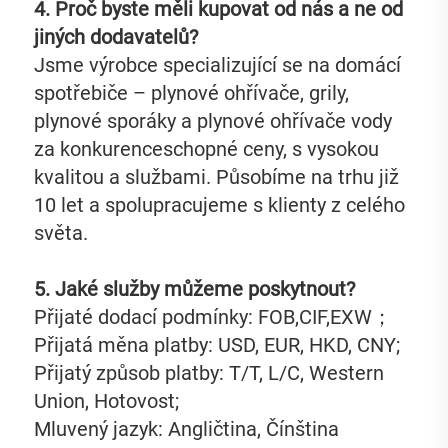
4. Proč byste měli kupovat od nás a ne od 
jiných dodavatelů?   
Jsme výrobce specializující se na domácí 
spotřebiče – plynové ohřívače, grily, 
plynové sporáky a plynové ohřívače vody 
za konkurenceschopné ceny, s vysokou 
kvalitou a službami. Působíme na trhu již 
10 let a spolupracujeme s klienty z celého 
světa. 
5. Jaké služby můžeme poskytnout?   
Přijaté dodací podmínky: FOB,CIF,EXW；   
Přijatá měna platby: USD, EUR, HKD, CNY; 
Přijatý způsob platby: T/T, L/C, Western 
Union, Hotovost;   
Mluvený jazyk: Angličtina, Čínština   