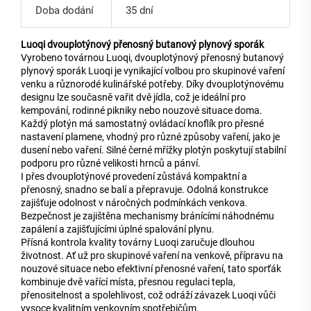
Doba dodání
35 dní
Luoqi dvouplotýnový přenosný butanový plynový sporák
Vyrobeno továrnou Luoqi, dvouplotýnový přenosný butanový
plynový sporák Luoqi je vynikající volbou pro skupinové vaření
venku a různorodé kulinářské potřeby. Díky dvouplotýnovému
designu lze současně vařit dvě jídla, což je ideální pro
kempování, rodinné pikniky nebo nouzové situace doma.
Každý plotýn má samostatný ovládací knoflík pro přesné
nastavení plamene, vhodný pro různé způsoby vaření, jako je
dusení nebo vaření. Silné černé mřížky plotýn poskytují stabilní
podporu pro různé velikosti hrnců a pánví.
I přes dvouplotýnové provedení zůstává kompaktní a
přenosný, snadno se balí a přepravuje. Odolná konstrukce
zajišťuje odolnost v náročných podmínkách venkova.
Bezpečnost je zajištěna mechanismy bránícími náhodnému
zapálení a zajišťujícími úplné spalování plynu.
Přísná kontrola kvality továrny Luoqi zaručuje dlouhou
životnost. Ať už pro skupinové vaření na venkově, přípravu na
nouzové situace nebo efektivní přenosné vaření, tato sporťák
kombinuje dvě vařící místa, přesnou regulaci tepla,
přenositelnost a spolehlivost, což odráží závazek Luoqi vůči
vysoce kvalitním venkovním spotřebičům.