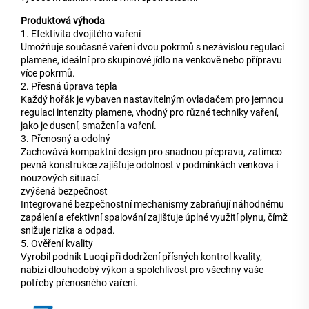
Produktová výhoda
1. Efektivita dvojitého vaření
Umožňuje současné vaření dvou pokrmů s nezávislou regulací
plamene, ideální pro skupinové jídlo na venkově nebo přípravu
více pokrmů.
2. Přesná úprava tepla
Každý hořák je vybaven nastavitelným ovladačem pro jemnou
regulaci intenzity plamene, vhodný pro různé techniky vaření,
jako je dusení, smažení a vaření.
3. Přenosný a odolný
Zachovává kompaktní design pro snadnou přepravu, zatímco
pevná konstrukce zajišťuje odolnost v podmínkách venkova i
nouzových situací.
zvýšená bezpečnost
Integrované bezpečnostní mechanismy zabraňují náhodnému
zapálení a efektivní spalování zajišťuje úplné využití plynu, čímž
snižuje rizika a odpad.
5. Ověření kvality
Vyrobil podnik Luoqi při dodržení přísných kontrol kvality,
nabízí dlouhodobý výkon a spolehlivost pro všechny vaše
potřeby přenosného vaření.