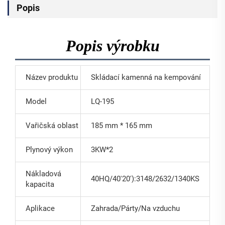
Popis
Popis výrobku
Název produktu
Skládací kamenná na kempování
Model
LQ-195
Vařičská oblast
185 mm * 165 mm
Plynový výkon
3KW*2
Nákladová
40HQ/40'20'):3148/2632/1340KS
kapacita
Aplikace
Zahrada/Párty/Na vzduchu