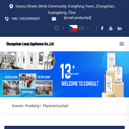
Deyou Street, Minle Community, Dongfeng Town, Zhongshan,
Guangdong, Čína
[email protected]
+86 13924990837
CS
>
Domů>
Produkty
Plynová kuchyň