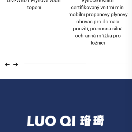
OM-WB01 Plynové vodní
Vysoce kvalitní
topení
certifikovaný vnitřní mini
mobilní propanový plynový
ohřívač pro domácí
použití, přenosná silná
ochranná mřížka pro
ložnici