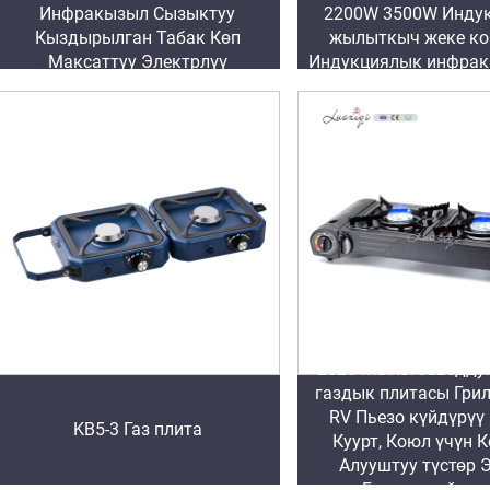
Инфракызыл Сызыктуу
2200W 3500W Инду
Кыздырылган Табак Көп
жылыткыч жеке к
Максаттуу Электрлүү
Индукциялык инфра
Керамикалык Плита
2025 Жылы заводду
газдык плитасы Гри
RV Пьезо күйдүрүү
KB5-3 Газ плита
Куурт, Коюл үчүн 
Алууштуу түстөр 
Газдык кайнат