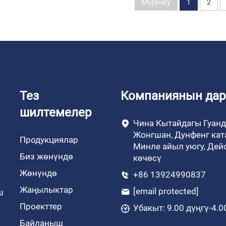
Мурунку
1
2
Тез
Компаниянын дар
шилтемелер
Чина Кытайдагы Гуанд
Жонгшан, Дунфенг кат
Продукциялар
Минле айыл уюгу, Дей
Биз жөнүндө
көчөсү
Жөнүндө
+86 13924990837
Жаңылыктар
[email protected]
ш
Проекттер
Убакыт: 9.00 дүңгү-4.
Байланыш