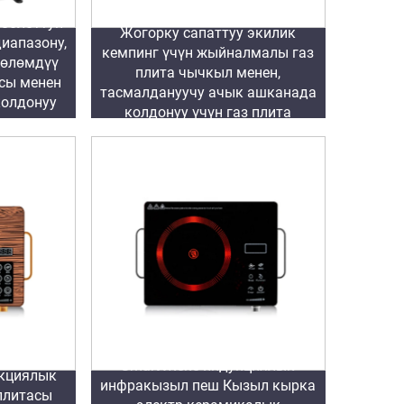
 болоттун
Жогорку сапаттуу экилик
иапазону,
кемпинг үчүн жыйналмалы газ
 көлөмдүү
плита чычкыл менен,
сы менен
тасмалдануучу ачык ашканада
колдонуу
колдонуу үчүн газ плита
ктарда
Smart Жеке индукциялык
укциялык
инфракызыл пеш Кызыл кырка
плитасы