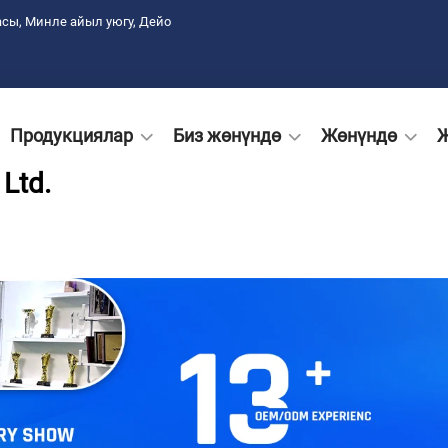
сы, Минле айыл уюгу, Дейо
Продукциялар
Биз жөнүндө
Жөнүндө
Ltd.