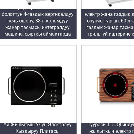
OEM традициялык нержиссиз
30-инчтик нержиссиз
болоттун 4-газдык вертикалдуу
электр жана газдык д
печь-ошону, 88 л көлөмдүү
өзүнчө турган, 60 л
жанар тасмасы интегралдуу
газдык жанар тасма
машина, сырткы аймактарда
гриль, үй иштерине 
колдонуу үчүн өзүнчө турган
үчүн сырткы айма
Завод 2000W-3500W Танымал
Үй Жылытыш Үчүн Электрлүү
Туурасы LUOQI инд
Кыздыруу Плитасы
жылыткыч электр 