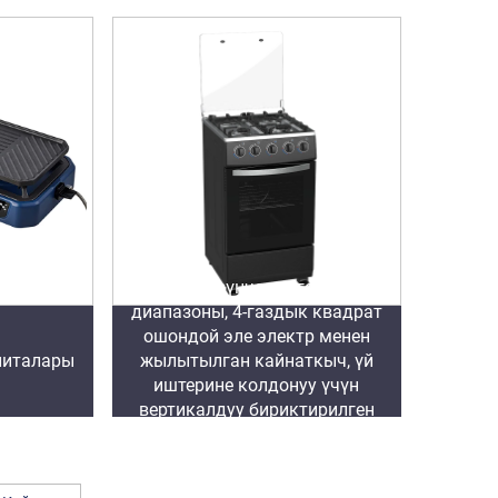
Сырткы өзүнчө турган кухня
диапазоны, 4-газдык квадрат
ошондой эле электр менен
плиталары
жылытылган кайнаткыч, үй
иштерине колдонуу үчүн
вертикалдуу бириктирилген
шыны