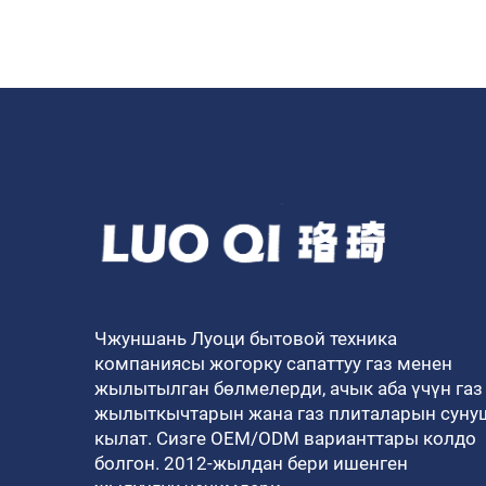
Чжуншань Луоци бытовой техника
компаниясы жогорку сапаттуу газ менен
жылытылган бөлмелерди, ачык аба үчүн газ
жылыткычтарын жана газ плиталарын суну
кылат. Сизге OEM/ODM варианттары колдо
болгон. 2012-жылдан бери ишенген