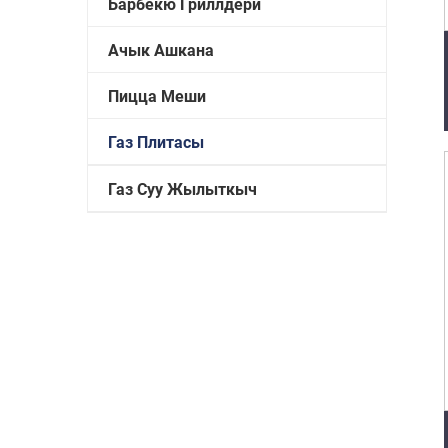
Барбекю Гриллдери
Ачык Ашкана
Пицца Меши
Газ Плитасы
Газ Суу Жылыткыч