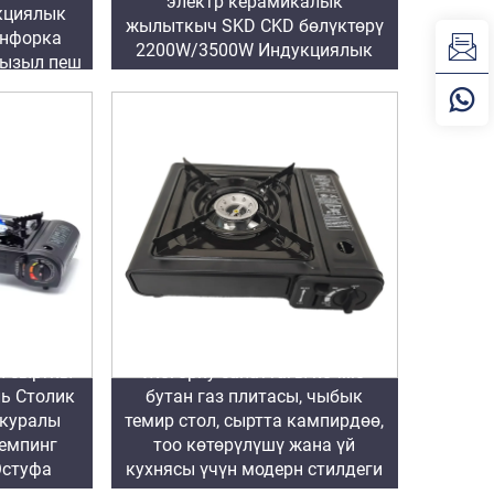
электр керамикалык
кциялык
жылыткыч SKD CKD бөлүктөрү
онфорка
2200W/3500W Индукциялык
кызыл пеш
жылыткыч үстү
н сырткы
Жогорку сапаттагы көчмө
ль Столик
бутан газ плитасы, чыбык
 куралы
темир стол, сыртта кампирдөө,
Кемпинг
тоо көтөрүлүшү жана үй
Эстуфа
кухнясы үчүн модерн стилдеги
кыч
жанар құрылгылар