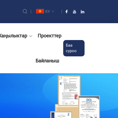
KY
Жаңылыктар
Проекттер
Баа
суроо
Байланыш