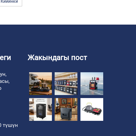
Кийинки
еги
Жакындагы пост
ун,
асы,
о
00 түшүн