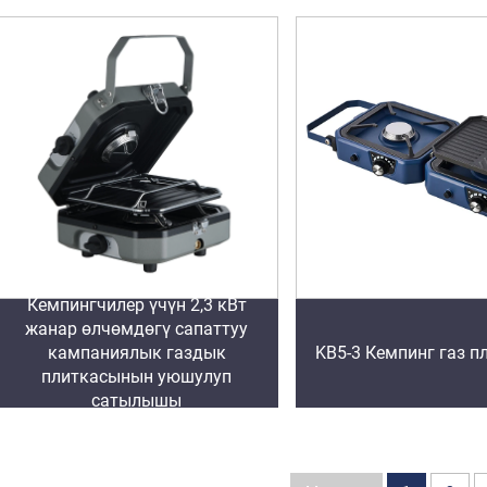
Кемпингчилер үчүн 2,3 кВт
жанар өлчөмдөгү сапаттуу
кампаниялык газдык
KB5-3 Кемпинг газ 
плиткасынын уюшулуп
сатылышы