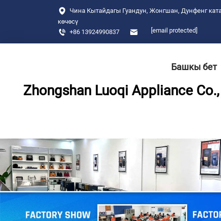
Чина Кытайдагы Гуандун, Жонгшан, Дунфенг ката
көчөсү
[email protected]
+86 13924990837
Башкы бет
Zhongshan Luoqi Appliance Co., 