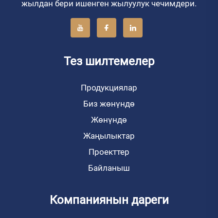
жылдан бери ишенген жылуулук чечимдери.
Тез шилтемелер
Продукциялар
Биз жөнүндө
Жөнүндө
Жаңылыктар
Проекттер
Байланыш
Компаниянын дареги