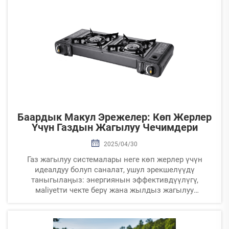
Баардык Макул Эрежелер: Көп Жерлер
Үчүн Газдын Жагылуу Чечимдери
2025/04/30
Газ жагылуу системалары неге көп жерлер үчүн
идеалдуу болуп саналат, ушул эрекшелүүдү
таныгылаңыз: энергиянын эффективдүүлүгү,
мaliyetти чекте берү жана жылдыз жагылуу
мүмкүnlүктөрү. Топтук системалардын инфракрас
жана жагынан жарык жагылуу чечимдерин
таныгылаңыз, ал экинчи эле термик комфорттуу