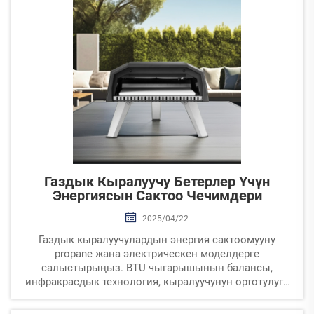
Газдык Кыралуучу Бетерлер Үчүн
Энергиясын Сактоо Чечимдери
2025/04/22
Газдык кыралуучулардын энергия сактоомууну
propane жана электрическен моделдерге
салыстырыңыз. BTU чыгарышынын балансы,
инфракрасдык технология, кыралуучунун ортотулугу,
сактоо практикасы, көпмүчөлүк энергия сактоо
техникалары жана эң жакшы жыйынтык жана