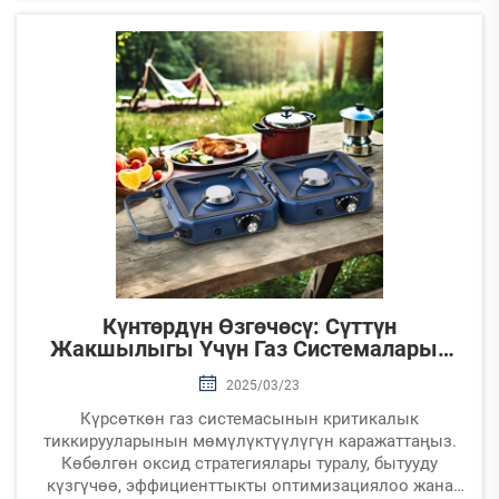
мен климаттык чекитиш функциялары. Көрсөтүлүш
үй-бөлмөсүңүздү жаңы минималисттик дизайнерлор,
көстөгүн чарык жана Средиземдеги эстетикалар
менен бирге иштешүүчү эле жана praktikalykтуу
антмандыктарды карап көрүңүз.
Күнтөрдүн Өзгөчөсү: Сүттүн
Жакшылыгы Үчүн Газ Системаларын
Даярлоо
2025/03/23
Күрсөткөн газ системасынын критикалык
тиккирууларынын мөмүлүктүүлүгүн каражаттаңыз.
Көбөлгөн оксид стратегиялары туралу, бытууду
күзгүчөө, эффициенттыкты оптимизациялоо жана