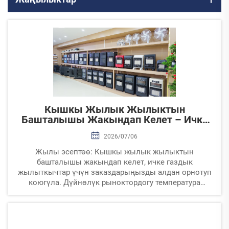
Кышкы Жылык Жылыктын
Башталышы Жакындап Келет – Ичке
Газдык Жылыткычтарыңызды Эрте
2026/07/06
Тастыктагыла
Жылы эсептөө: Кышкы жылык жылыктын
башталышы жакындап келет, ичке газдык
жылыткычтар үчүн заказдарыңызды алдан орнотуп
коюгүла. Дүйнөлүк рыноктордогу температура
постепенно төмөндөп барып, ичке газдык
жылыткычтарга мезгилдик талап туруктуу өсүп
барып жатат. Биз...