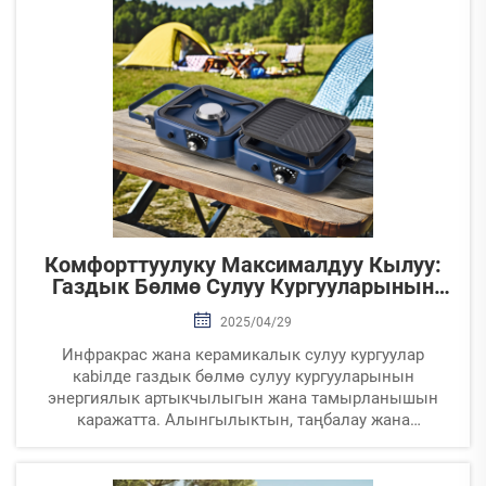
максималдуу кылуу жана мaliyetтерди минималдуу
кылууда.
Комфорттуулуку Максималдуу Кылуу:
Газдык Бөлмө Сулуу Кургууларынын
Артыкчылыктары
2025/04/29
Инфракрас жана керамикалык сулуу кургуулар
кabiлде газдык бөлмө сулуу кургууларынын
энергиялык артыкчылыгын жана тамырланышын
каражатта. Алынгылыктын, таңбалау жана
экологиялык артыкчылыгын каражатта. Энергиядын
жакшыртуу боюнча каралган үй ээлериге и抱.