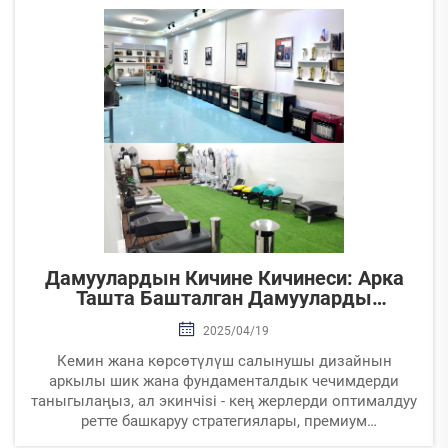
төмөнүк сааттар үчүн өзгөчө сураныштарды
каражаттаңыз.
Дамуулардын Кичине Кичинеси: Арка
Ташта Башталган Дамууларды
Жогоркулугу
2025/04/19
Кемин жана көрсөтүлүш салынушы дизайнын
аркылы шик жана фундаменталдык чечимдерди
таныгылаңыз, ал экинчisi - кең жерлерди оптималдуу
ретте башкаруу стратегиялары, премиум
материалдарды таандoo, жогорку бытувка техникасы