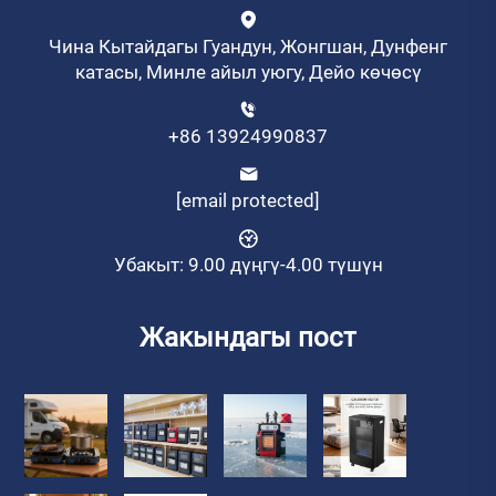
Чина Кытайдагы Гуандун, Жонгшан, Дунфенг
катасы, Минле айыл уюгу, Дейо көчөсү
+86 13924990837
[email protected]
Убакыт: 9.00 дүңгү-4.00 түшүн
Жакындагы пост