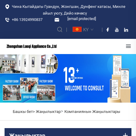
Чина Кытайдагы Гуандун, Жонгшан, Дунфенг катасы, Минле
айыл уюгу, Дейо көчөсү
[email protected]
+86 13924990837
KY
>
Башкы бет>
Жаңылыктар
Компаниянын Жаңылыктары
Жаңылыктар