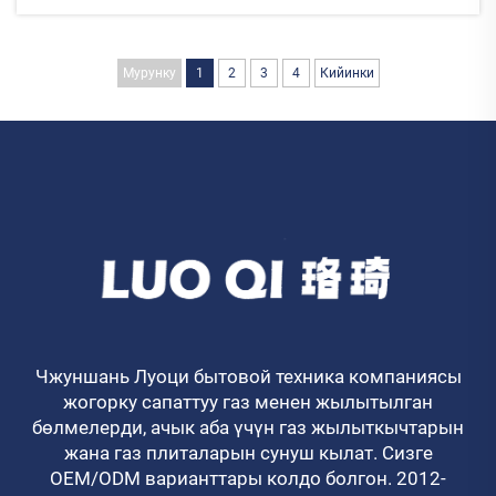
суу айында безек операцияларды ыurançaлоого
чейин уйройдун.
Мурунку
1
2
3
4
Кийинки
Чжуншань Луоци бытовой техника компаниясы
жогорку сапаттуу газ менен жылытылган
бөлмелерди, ачык аба үчүн газ жылыткычтарын
жана газ плиталарын сунуш кылат. Сизге
OEM/ODM варианттары колдо болгон. 2012-