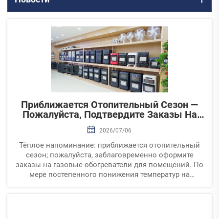
Приближается Отопительный Сезон —
Пожалуйста, Подтвердите Заказы На
Газовые Обогреватели Для Помещений
2026/07/06
Заранее
Тёплое напоминание: приближается отопительный
сезон; пожалуйста, заблаговременно оформите
заказы на газовые обогреватели для помещений. По
мере постепенного понижения температур на
мировых рынках спрос на газовые обогреватели для
помещений сезонно стабильно растёт. Мы бы...