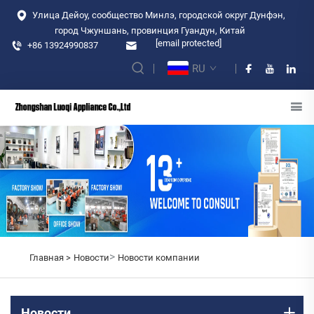
Улица Дейоу, сообщество Минлэ, городской округ Дунфэн,
город Чжуншань, провинция Гуандун, Китай
[email protected]
+86 13924990837
RU
>
Главная >
Новости
Новости компании
Новости