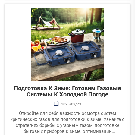
свое пространство для наружной готовки с
современными минималистскими дизайнами,
деревенским очарованием и средиземноморской
эстетикой, обеспечивая плавный переход между
внутренними и внешними зонами для идеальной
атмосферы и практичности.
Подготовка К Зиме: Готовим Газовые
Системы К Холодной Погоде
2025/03/23
Откройте для себя важность осмотра систем
критических газов для подготовки к зиме. Узнайте о
стратегиях борьбы с угарным газом, подготовке
бытовых приборов к зиме, оптимизации