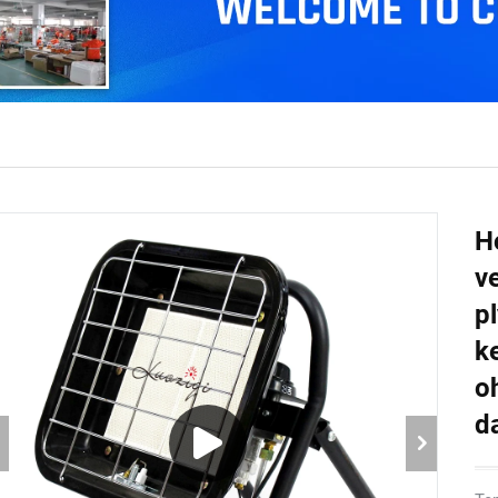
H
v
p
k
o
da