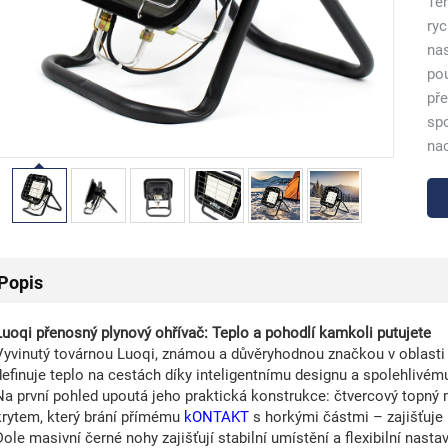
Ten
ryc
nas
pou
pře
spo
nac
Popis
Luoqi přenosný plynový ohřívač: Teplo a pohodlí kamkoli putujete
Vyvinutý továrnou Luoqi, známou a důvěryhodnou značkou v oblasti 
definuje teplo na cestách díky inteligentnímu designu a spolehlivém
Na první pohled upoutá jeho praktická konstrukce: čtvercový topný
krytem, který brání přímému
kONTAKT
s horkými částmi – zajišťuje
Dole masivní černé nohy zajišťují stabilní umístění a flexibilní nas