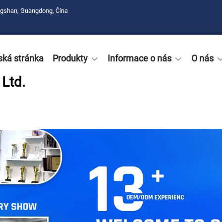
ngshan, Guangdong, Čína
ká stránka
Produkty
Informace o nás
O nás
Ltd.