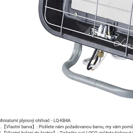
Miniaturní plynový ohřívač - LQ-KB4A
1.【Vlastní barva】: Pošlete nám požadovanou barvu, my vám pomůž