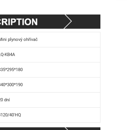
Mini plynový ohřívač
LQ-KB4A
335*295*180
340*300*190
20 dní
3120/40'HQ