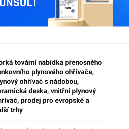
orká tovární nabídka přenosného
enkovního plynového ohřívače,
lynový ohřívač s nádobou,
eramická deska, vnitřní plynový
hřívač, prodej pro evropské a
lší trhy