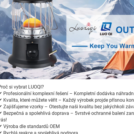
Proč si vybrat LUOQI?
✔ Profesionální komplexní řešení – Kompletní dodávka náhradní
✔ Kvalita, které můžete věřit – Každý výrobek projde přísnou kon
✔ Zajišťujeme vzorky – Otestujte naši kvalitu bez jakýchkoli zá
✔ Bezpečná a spolehlivá doprava – 5vrstvé ochranné balení zar
vás!
✔ Výroba dle standardů OEM
✔ Rychlá reakce a spolehlivá podpora