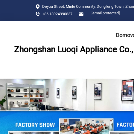
Deyou Street, Minle Community, Dongfeng Town, Zho
[email protected]
+86 13924990837
Domovs
Zhongshan Luoqi Appliance Co., 