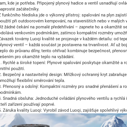
tam, kde je potřeba. Připojený plynový hadice a ventil usnadňují ovlá
naprosté začátečníky.
Z funkčního hlediska jde o výkonný přístroj: spalování na plyn zajistí
použití při outdoorovém kempování, na staveništích nebo v malých v
Už žádné čekání na pomalé předehřívání – zapnete ho a okamžitě se
odolává venkovním podmínkám, zatímco kompaktní rozměry umožňují
Závazek továrny Luoqi kvalitě se projevuje v každém detailu: od te
plynový ventil – každá součást je postavena na trvanlivost. Ať už 
teplo do průvanu dílny, tento ohřívač kombinuje bezpečnost, přenos
řešením pro okamžité teplo na vyžádání.
1. Rychlé a široké topení: Plynové spalování poskytuje okamžité a roz
nitřní použití.
2. Bezpečný a nastavitelný design: Mřížkový ochranný kryt zabraňu
umožňují flexibilní směrování tepla.
3. Přenosný a odolný: Kompaktní rozměry pro snadné přenášení a r
podmínkám.
4. Snadná obsluha: Jednoduché ovládání plynového ventilu a rychlá inst
kteří zařízení používají poprvé.
5. Záruka kvality Luoqi: Vyrobil závod Luoqi, zajišťuje spolehlivý vý