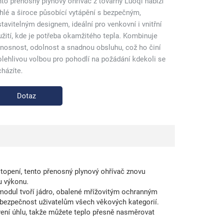
to přenosný plynový ohřívač z továrny Luoqi nabízí
hlé a široce působící vytápění s bezpečným,
tavitelným designem, ideální pro venkovní i vnitřní
žití, kde je potřeba okamžitého tepla. Kombinuje
nosnost, odolnost a snadnou obsluhu, což ho činí
lehlivou volbou pro pohodlí na požádání kdekoli se
házíte.
Dotaz
topení, tento přenosný plynový ohřívač znovu
u výkonu.
 modul tvoří jádro, obalené mřížovitým ochranným
 bezpečnost uživatelům všech věkových kategorií.
tavení úhlu, takže můžete teplo přesně nasměrovat