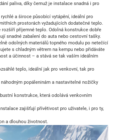
dání paliva, díky čemuž je instalace snadná i pro
 rychlé a široce působící vytápění, ideální pro
nitřních prostorách vyžadujících dodatečné teplo.
 rozšíří příjemné teplo. Odolná konstrukce dobře
 snadné zabalení do auta nebo cestovní tašky.
pelně odolných materiálů topného modulu po netečící
bojujete s chladným větrem na kempu nebo přidáváte
nost a účinnost – a stává se tak vaším ideálním
sáhlé teplo, ideální jak pro venkovní, tak pro
je náhodným popáleninám a nastavitelné nožičky
obustní konstrukce, která odolává venkovním
alace zajišťují přívětivost pro uživatele, i pro ty,
kon a dlouhou životnost.