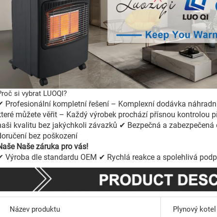
Proč si vybrat LUOQI?
✔ Profesionální kompletní řešení – Komplexní dodávka náhradníc
které můžete věřit – Každý výrobek prochází přísnou kontrolou 
naši kvalitu bez jakýchkoli závazků ✔ Bezpečná a zabezpečená 
doručení bez poškození
Naše
Naše záruka pro vás!
✔ Výroba dle standardu OEM ✔ Rychlá reakce a spolehlivá podp
Název produktu
Plynový kotel