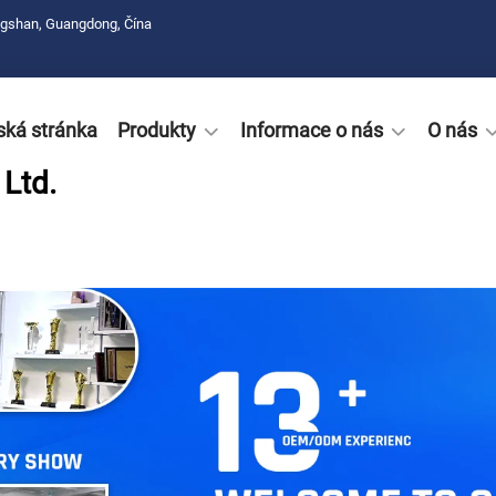
ngshan, Guangdong, Čína
ká stránka
Produkty
Informace o nás
O nás
Ltd.