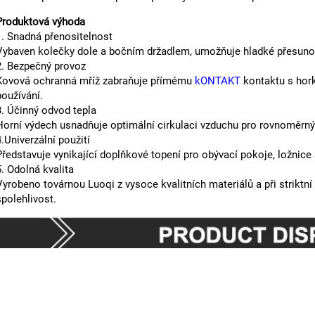
Produktová výhoda
1. Snadná přenositelnost
Vybaven kolečky dole a bočním držadlem, umožňuje hladké přesunov
2. Bezpečný provoz
Kovová ochranná mříž zabraňuje přímému
kONTAKT
kontaktu s hor
používání.
3. Účinný odvod tepla
Horní výdech usnadňuje optimální cirkulaci vzduchu pro rovnoměrný 
4.Univerzální použití
Představuje vynikající doplňkové topení pro obývací pokoje, ložnice 
5. Odolná kvalita
Vyrobeno továrnou Luoqi z vysoce kvalitních materiálů a při striktní
spolehlivost.