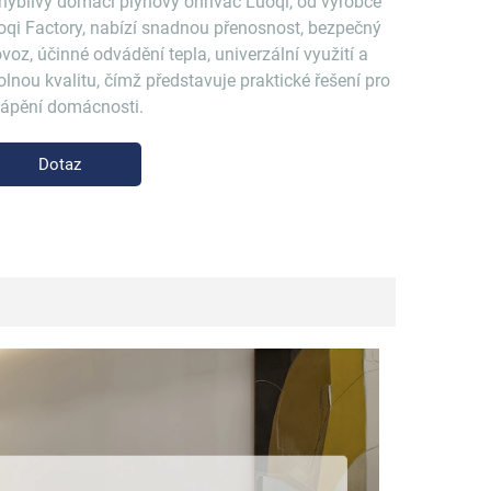
hyblivý domácí plynový ohřívač Luoqi, od výrobce
oqi Factory, nabízí snadnou přenosnost, bezpečný
voz, účinné odvádění tepla, univerzální využití a
olnou kvalitu, čímž představuje praktické řešení pro
tápění domácnosti.
Dotaz