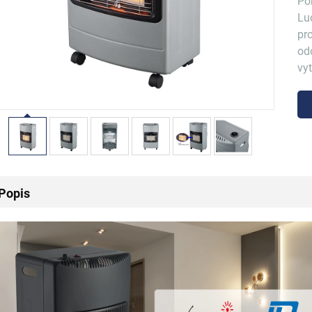
Po
Lu
pro
od
vy
Popis