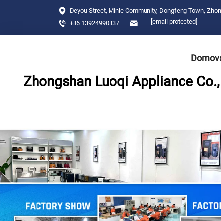
Deyou Street, Minle Community, Dongfeng Town, Zho
[email protected]
+86 13924990837
Domovs
Zhongshan Luoqi Appliance Co., 