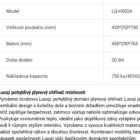
Model
LQ-H002A
Velikost produktu (mm)
420*255*730
Balení (mm)
455*290*765
Doba dodání
20 dní
Nákladová kapacita
750 ks/40'HQ
Luoqi pohyblivý plynový ohřívač místnosti
Vyrobeno továrnou Luoqi, pohyblivý domácí plynový ohřívač Luoqi j
vertikální design s kolečky dole a bočním držadlem umožňuje snad
mříž zajišťuje bezpečnost, zatímco výstup nahoře optimalizuje odvod
Poskytuje rovnoměrné teplo, ideální jako doplňkový zdroj vytápění p
hodí k různým stylům interiéru. Vyrobeno z vysoce kvalitních materiá
nabízí spolehlivý výkon a dlouhou životnost. Kombinací mobility, bez
závazek společnosti Luoqi vůči špičkovým domácím spotřebičům.