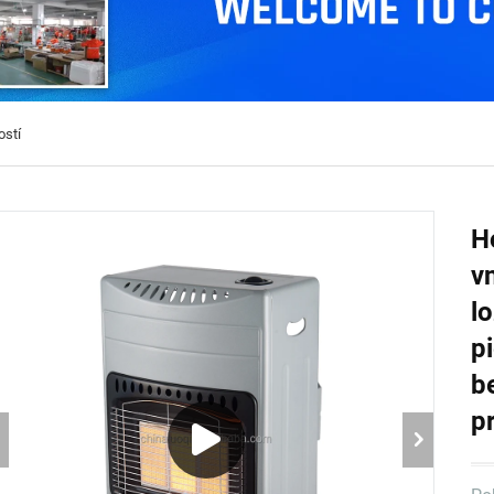
ostí
H
v
l
p
b
p