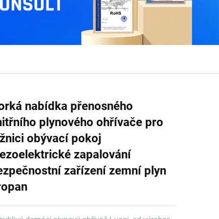
orká nabídka přenosného
nitřního plynového ohřívače pro
ožnici obývací pokoj
iezoelektrické zapalování
ezpečnostní zařízení zemní plyn
ropan