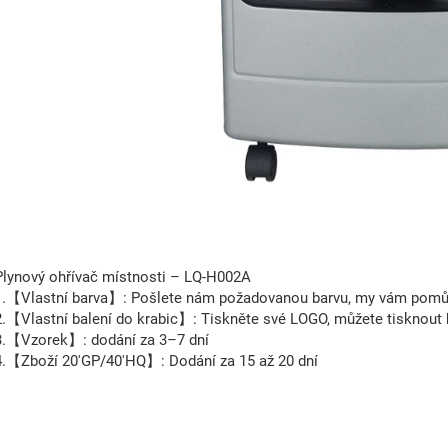
Plynový ohřívač místnosti – LQ-H002A
1.【Vlastní barva】: Pošlete nám požadovanou barvu, my vám pomůž
2.【Vlastní balení do krabic】: Tiskněte své LOGO, můžete tisknout 
3.【Vzorek】: dodání za 3–7 dní
4.【Zboží 20'GP/40'HQ】: Dodání za 15 až 20 dní