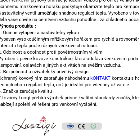
Luoqi venkovní plynový ohřívač je ideální volbou pro ohřev venkovní
účinnému mřížkovému hořáku poskytuje okamžité teplo pro kempování
Nastavitelný ventil umožňuje snadnou regulaci tepla. Vyrobeno v to
dělá vaše chvíle na čerstvém vzduchu pohodlné i za chladného poča
Výhoda produktu：
1. Účinné vytápění a nastavitelný výkon
Vybaven vysokoúčinným mřížkovým hořákem pro rychlé a rovnoměrné 
intenzitu tepla podle různých venkovních situací.
2. Odolnost a odolnost proti povětrnostním vlivům
Vyroben z pevné kovové konstrukce, která odolává venkovním podmí
kempování, oslavách a jiných aktivitách na svěžím vzduchu.
3. Bezpečnost a uživatelsky přívětivý design
Ochranný kovový rám zabraňuje náhodnému
kONTAKT
kontaktu s ho
jednoduchou regulaci tepla, což je ideální pro všechny uživatele.
4. Značka zaručuje kvalitu
Z továrny Luoqi přebírá výrobek přísné kvalitní standardy značky, kte
nabízejí spolehlivé řešení pro venkovní vytápění.