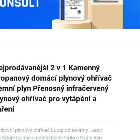
ejprodávanější 2 v 1 Kamenný
ropanový domácí plynový ohřívač
emní plyn Přenosný infračervený
lynový ohřívač pro vytápění a
aření
nkovní plynový ohřívač Luoqi od továrny Luoqi
skytuje účinné a nastavitelné teplo s trvanlivou