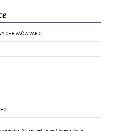
ce
OVÝ OHŘÍVAČ A VAŘIČ
0'HQ