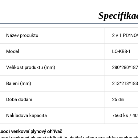
Specifika
Název produktu
2 v 1 PLYN
Model
LQ-KB8-1
Velikost produktu (mm)
280*280*187
Balení (mm)
213*213*183
Doba dodání
25 dní
Nákladová kapacita
7560 ks / 4
Luoqi venkovní plynový ohřívač