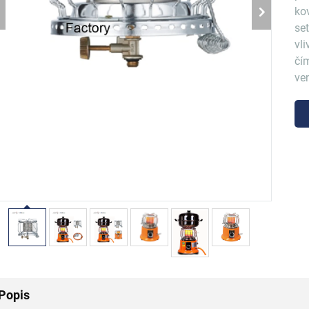
ko
se
vl
čí
ve
Popis