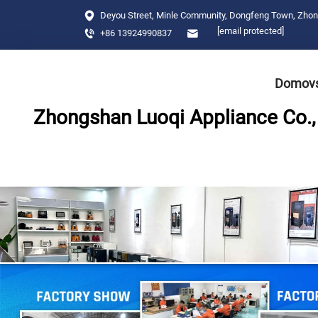
Deyou Street, Minle Community, Dongfeng Town, Zho
[email protected]
+86 13924990837
Domovs
Zhongshan Luoqi Appliance Co., 