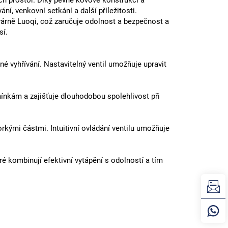
ch prostor. Díky pevné kovové konstrukci a
, venkovní setkání a další příležitosti.
várně Luoqi, což zaručuje odolnost a bezpečnost a
sí.
vyhřívání. Nastavitelný ventil umožňuje upravit
nkám a zajišťuje dlouhodobou spolehlivost při
rkými částmi. Intuitivní ovládání ventilu umožňuje
ré kombinují efektivní vytápění s odolností a tím