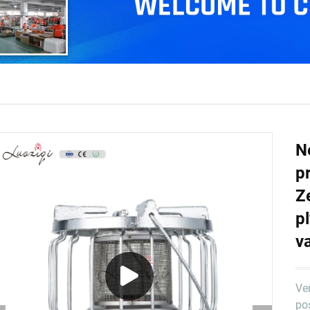
N
p
Z
p
v
Ve
po