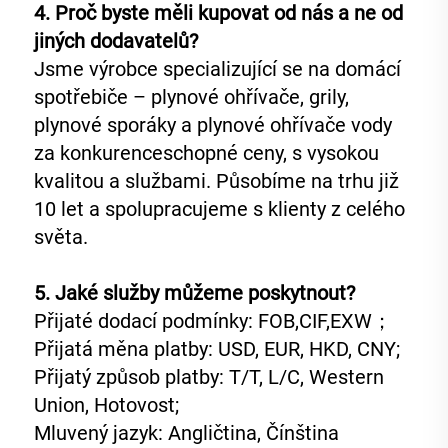
4. Proč byste měli kupovat od nás a ne od 
jiných dodavatelů?   
Jsme výrobce specializující se na domácí 
spotřebiče – plynové ohřívače, grily, 
plynové sporáky a plynové ohřívače vody 
za konkurenceschopné ceny, s vysokou 
kvalitou a službami. Působíme na trhu již 
10 let a spolupracujeme s klienty z celého 
světa. 
5. Jaké služby můžeme poskytnout?   
Přijaté dodací podmínky: FOB,CIF,EXW；   
Přijatá měna platby: USD, EUR, HKD, CNY; 
Přijatý způsob platby: T/T, L/C, Western 
Union, Hotovost;   
Mluvený jazyk: Angličtina, Čínština   