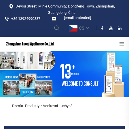
Deyou Street, Minle Community, Dongfeng Town, Zhongshan,
Guangdong, Čína
[email protected]
+86 13924990837
CS
>
Domů>
Produkty
Venkovní kuchyně