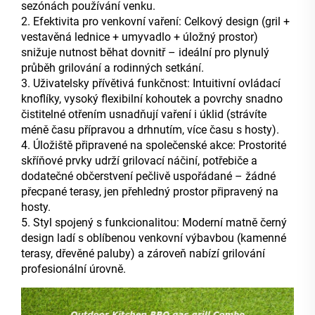
sezónách používání venku.
2. Efektivita pro venkovní vaření: Celkový design (gril +
vestavěná lednice + umyvadlo + úložný prostor)
snižuje nutnost běhat dovnitř – ideální pro plynulý
průběh grilování a rodinných setkání.
3. Uživatelsky přívětivá funkčnost: Intuitivní ovládací
knoflíky, vysoký flexibilní kohoutek a povrchy snadno
čistitelné otřením usnadňují vaření i úklid (strávíte
méně času přípravou a drhnutím, více času s hosty).
4. Úložiště připravené na společenské akce: Prostorité
skříňové prvky udrží grilovací náčiní, potřebiče a
dodatečné občerstvení pečlivě uspořádané – žádné
přecpané terasy, jen přehledný prostor připravený na
hosty.
5. Styl spojený s funkcionalitou: Moderní matně černý
design ladí s oblíbenou venkovní výbavbou (kamenné
terasy, dřevěné paluby) a zároveň nabízí grilování
profesionální úrovně.