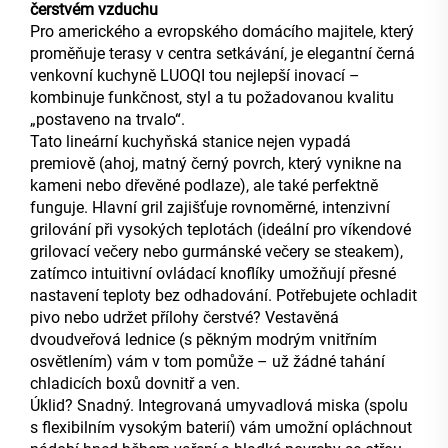
čerstvém vzduchu
Pro amerického a evropského domácího majitele, který
proměňuje terasy v centra setkávání, je elegantní černá
venkovní kuchyně LUOQI tou nejlepší inovací –
kombinuje funkčnost, styl a tu požadovanou kvalitu
„postaveno na trvalo“.
Tato lineární kuchyňská stanice nejen vypadá
premiově (ahoj, matný černý povrch, který vynikne na
kameni nebo dřevěné podlaze), ale také perfektně
funguje. Hlavní gril zajišťuje rovnoměrné, intenzivní
grilování při vysokých teplotách (ideální pro víkendové
grilovací večery nebo gurmánské večery se steakem),
zatímco intuitivní ovládací knoflíky umožňují přesné
nastavení teploty bez odhadování. Potřebujete ochladit
pivo nebo udržet přílohy čerstvé? Vestavěná
dvoudveřová lednice (s pěkným modrým vnitřním
osvětlením) vám v tom pomůže – už žádné tahání
chladicích boxů dovnitř a ven.
Úklid? Snadný. Integrovaná umyvadlová miska (spolu
s flexibilním vysokým baterií) vám umožní opláchnout