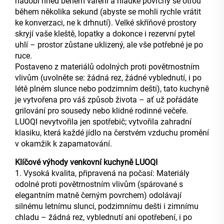
nádobí hned během vaření a hladké povrchy se otřou
během několika sekund (abyste se mohli rychle vrátit
ke konverzaci, ne k drhnutí). Velké skříňové prostory
skryjí vaše kleště, lopatky a dokonce i rezervní pytel
uhlí – prostor zůstane uklizený, ale vše potřebné je po
ruce.
Postaveno z materiálů odolných proti povětrnostním
vlivům (uvolněte se: žádná rez, žádné vyblednutí, i po
létě plném slunce nebo podzimním dešti), tato kuchyně
je vytvořena pro váš způsob života – ať už pořádáte
grilování pro sousedy nebo klidné rodinné večeře.
LUOQI nevytvořila jen spotřebič; vytvořila zahradní
klasiku, která každé jídlo na čerstvém vzduchu promění
v okamžik k zapamatování.
Klíčové výhody venkovní kuchyně LUOQI
1. Vysoká kvalita, připravená na počasí: Materiály
odolné proti povětrnostním vlivům (spárované s
elegantním matně černým povrchem) odolávají
silnému letnímu slunci, podzimnímu dešti i zimnímu
chladu – žádná rez, vyblednutí ani opotřebení, i po