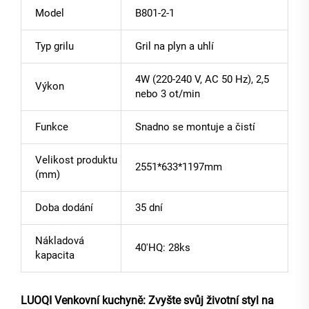
Model
B801-2-1
Typ grilu
Gril na plyn a uhlí
4W (220-240 V, AC 50 Hz), 2,5
Výkon
nebo 3 ot/min
Funkce
Snadno se montuje a čistí
Velikost produktu
2551*633*1197mm
(mm)
Doba dodání
35 dní
Nákladová
40'HQ: 28ks
kapacita
LUOQI Venkovní kuchyně: Zvyšte svůj životní styl na