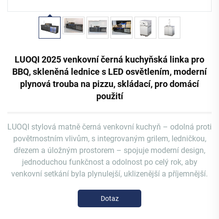
LUOQI 2025 venkovní černá kuchyňská linka pro
BBQ, skleněná lednice s LED osvětlením, moderní
plynová trouba na pizzu, skládací, pro domácí
použití
LUOQI stylová matně černá venkovní kuchyň – odolná proti
povětrnostním vlivům, s integrovaným grilem, ledničkou,
dřezem a úložným prostorem – spojuje moderní design,
jednoduchou funkčnost a odolnost po celý rok, aby
venkovní setkání byla plynulejší, uklizenější a příjemnější.
Dotaz