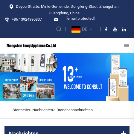
Deyou-Straße, Minle-Gemeinde, Dongfeng-Stadt, Zhongshan,
Guangdong, China
[email protected]
+86 13924990837
DE
>
Startseite>
Nachrichten
Branchennachrichten
Nachrichten