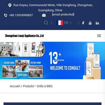
Rue Deyou, Communauté Minle, Ville Dongfeng, Zhongshan,
Guangdong, Chine
[email protected]
+86 13924990837
FR
>
Accueil >
Produits
Grills à BBQ