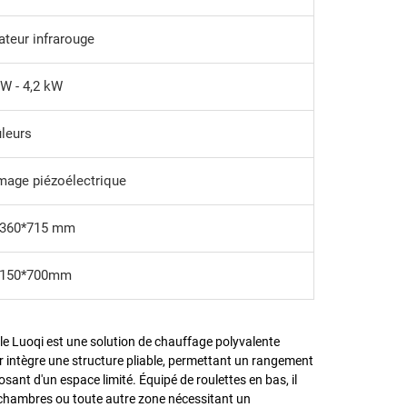
ateur infrarouge
kW - 4,2 kW
ûleurs
mage piézoélectrique
*360*715 mm
*150*700mm
ile Luoqi est une solution de chauffage polyvalente
oir intègre une structure pliable, permettant un rangement
sposant d'un espace limité. Équipé de roulettes en bas, il
es chambres ou toute autre zone nécessitant un