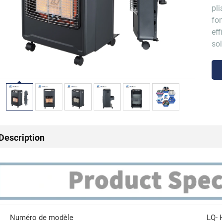
pli
fo
eff
so
Description
Numéro de modèle
LQ- 