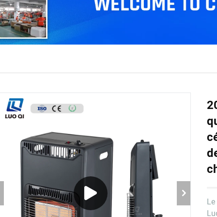
2
q
c
d
c
Le
Luo