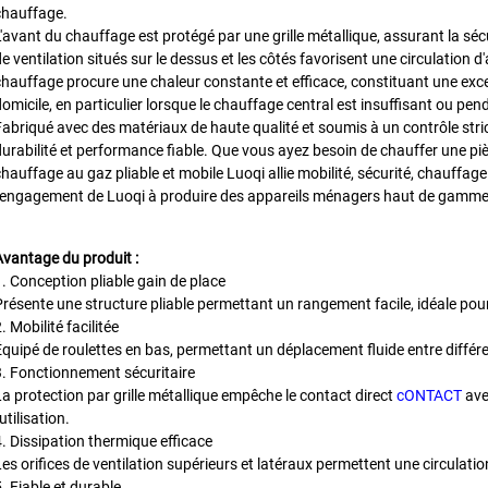
chauffage.
L'avant du chauffage est protégé par une grille métallique, assurant la séc
e ventilation situés sur le dessus et les côtés favorisent une circulation d'
chauffage procure une chaleur constante et efficace, constituant une exce
omicile, en particulier lorsque le chauffage central est insuffisant ou pen
Fabriqué avec des matériaux de haute qualité et soumis à un contrôle strict
durabilité et performance fiable. Que vous ayez besoin de chauffer une pi
hauffage au gaz pliable et mobile Luoqi allie mobilité, sécurité, chauffage
l'engagement de Luoqi à produire des appareils ménagers haut de gamme
Avantage du produit :
1. Conception pliable gain de place
Présente une structure pliable permettant un rangement facile, idéale pou
. Mobilité facilitée
Équipé de roulettes en bas, permettant un déplacement fluide entre différe
3. Fonctionnement sécuritaire
La protection par grille métallique empêche le contact direct
cONTACT
ave
'utilisation.
4. Dissipation thermique efficace
Les orifices de ventilation supérieurs et latéraux permettent une circulati
. Fiable et durable