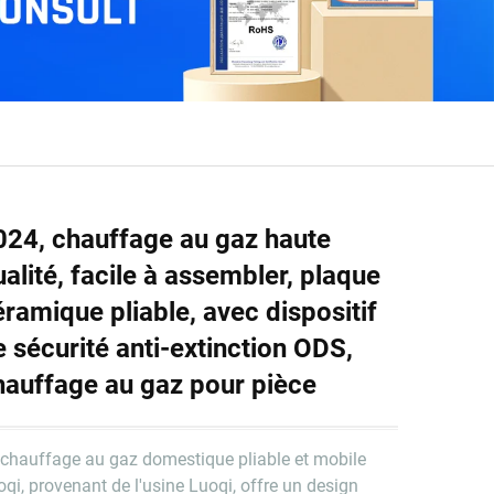
024, chauffage au gaz haute
ualité, facile à assembler, plaque
éramique pliable, avec dispositif
e sécurité anti-extinction ODS,
hauffage au gaz pour pièce
 chauffage au gaz domestique pliable et mobile
qi, provenant de l'usine Luoqi, offre un design