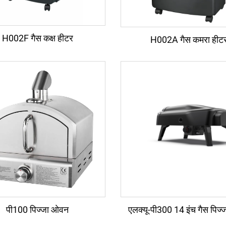
H002F गैस कक्ष हीटर
H002A गैस कमरा हीट
पी100 पिज्जा ओवन
एलक्यू-पी300 14 इंच गैस पिज