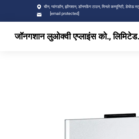
चीन, ग्वांगडॉन, झोंगशान, डॉनगफ़ेंग टाउन, मिनले कम्यूनिटी, डेयोऊ स्ट
[email protected]
जॉनगशान लुओक्वी एप्लाइंस को., लिमिटेड