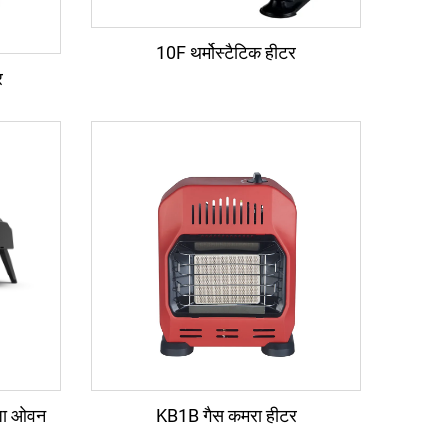
10F थर्मोस्टैटिक हीटर
र
्जा ओवन
KB1B गैस कमरा हीटर