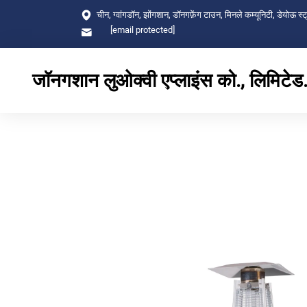
चीन, ग्वांगडॉन, झोंगशान, डॉनगफ़ेंग टाउन, मिनले कम्यूनिटी, डेयोऊ स्ट
[email protected]
जॉनगशान लुओक्वी एप्लाइंस को., लिमिटेड