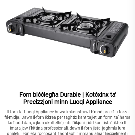
Forn biċċiegħa Durable | Kotċxinx ta'
Precizzjoni minn Luoqi Appliance
Il-forn ta' Luoqi Appliance huwa imkonstruwt b'mod preciż u forza
fil-midja. Dawn il-forn ikkrea per tagħtix kantitajiet uniformi ta' ħarsa
kulħadd dan, u jkun ukoll effiċjenti. Dikjoni jridi tkun tista' tikteb fl-
imara jew f'kittina professionali, dawn il-forn jista' jagħmlu lura
għalek. Il-bnieta roccosanti tagħtagħ li jrimanu aħjar liexxielmenti,