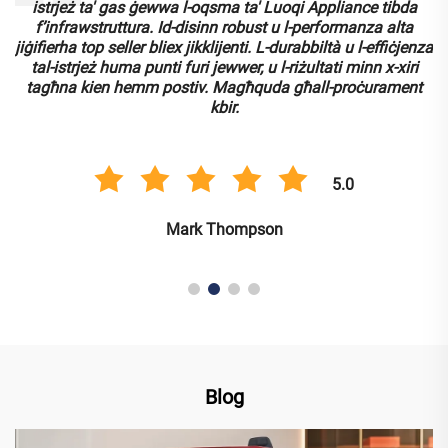
-
istrjeż ta' gas ġewwa l-oqsma ta' Luoqi Appliance tibda
f’infrawstruttura. Id-disinn robust u l-performanza alta
jiġifierha top seller bliex jikklijenti. L-durabbiltà u l-effiċjenza
tal-istrjeż huma punti furi jewwer, u l-riżultati minn x-xiri
tagħna kien hemm postiv. Magħquda għall-proċurament
kbir.
5.0
Mark Thompson
Blog