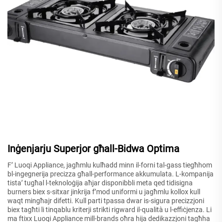
Inġenjarju Superjor għall-Bidwa Optima
F’ Luoqi Appliance, jagħmlu kulħadd minn il-forni tal-gass tiegħhom
bl-ingegnerija precizza għall-performance akkumulata. L-kompanija
tista’ tugħal l-teknoloġija aħjar disponibbli meta qed tidisigna
burners biex s-sitxar jinkrija f’mod uniformi u jagħmlu kollox kull
waqt mingħajr difetti. Kull parti tpassa dwar is-sigura precizzjoni
biex tagħti li tinqablu kriterji strikti rigward il-qualità u l-effiċjenza. Li
ma ftixx Luoqi Appliance mill-brands oħra hija dedikazzjoni tagħha