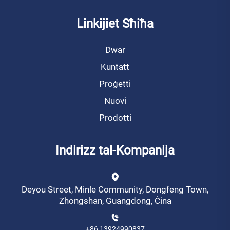
Linkijiet Sħiħa
Dwar
Kuntatt
Proġetti
Nuovi
Prodotti
Indirizz tal-Kompanija
Deyou Street, Minle Community, Dongfeng Town,
Zhongshan, Guangdong, Ċina
+86 13924990837