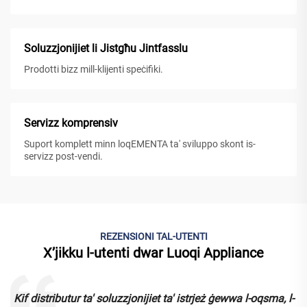
Soluzzjonijiet li Jistgħu Jintfasslu
Prodotti bizz mill-klijenti speċifiki.
Servizz komprensiv
Suport komplett minn loqEMENTA ta' sviluppo skont is-
servizz post-vendi.
REZENSIONI TAL-UTENTI
X’jikku l-utenti dwar Luoqi Appliance
Kif distributur ta' soluzzjonijiet ta' istrjeż ġewwa l-oqsma, l-