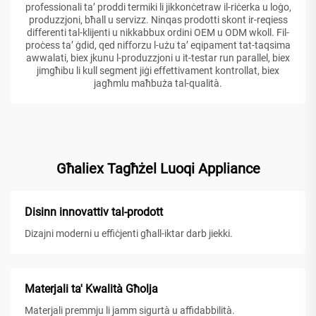
professionali ta’ proddi termiki li jikkonċetraw il-riċerka u loġo,
produzzjoni, bħall u servizz. Ninqas prodotti skont ir-reqiess
differenti tal-klijenti u nikkabbux ordini OEM u ODM wkoll. Fil-
proċess ta’ ġdid, qed nifforzu l-użu ta’ eqipament tat-taqsima
awwalati, biex jkunu l-produzzjoni u it-testar run parallel, biex
jimgħibu li kull segment jiġi effettivament kontrollat, biex
jagħmlu maħbuża tal-qualità.
Għaliex Tagħżel Luoqi Appliance
Disinn innovattiv tal-prodott
Dizajni moderni u effiċjenti għall-iktar darb jiekki.
Materjali ta' Kwalità Għolja
Materjali premmju li jamm sigurtà u affidabbilità.