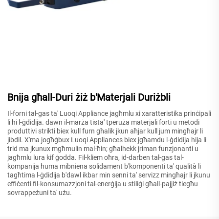
Bnija għall-Duri żiż b'Materjali Duriżbli
Il-forni tal-gas ta' Luoqi Appliance jagħmlu xi xaratteristika prinċipali
li hi l-ġdidija. dawn il-marża tista' tperuża materjali forti u metodi
produttivi strikti biex kull furn għalik jkun aħjar kull jum mingħajr li
jibdil. X'ma jogħġbux Luoqi Appliances biex jgħamdu l-ġdidija hija li
trid ma jkunux mgħmulin mal-ħin; għalhekk jriman funzjonanti u
jagħmlu lura kif ġodda. Fil-kliem oħra, id-darben tal-gas tal-
kompanija huma mibniena solidament b'komponenti ta' qualità li
tagħtima l-ġdidija b'dawl ikbar min senni ta' servizz mingħajr li jkunu
effiċenti fil-konsumazzjoni tal-enerġija u stiliġi għall-pajjiż tiegħu
sovrappeżuni ta' użu.