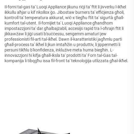
Il-forni tal-gas ta' Luoqi Appliance jikunu riċji ta' ftit li jivverku l-ikħel
ikkullu aħjar u kif nkollox ġo. Jibostaw burners ta' effiċjenza għoli,
kontroll ta' temperatura akkurat, wiċ-x tiegħu ftit ta' sigurtà għall-
kumfort tal-utent. Il-fornijiet ta' Luoqi Appliance għandhom
impostazzjoni ta' dar għalbajżabli, accesijs rapid tra l-oħrajn ftit li
jikkawżaw li jiġi usati b'suċċessu, sengemm amaturi jew
professionisti fil-arti tal-ikħel. Dawn il-karatteristiki jagħmlu parti
għall-proċess ta' ikħel li jkun imtaħžin u produttiv, li jippermetti li
persuni tikħlu b'konfidenza, inklużive meta huma biegħin. L-
innovazzjoni hi kifja għall-iksla ta' prodotti ta' Forn tal-Gas tal-
kompanija li tibqgħu issa fil-front ta' teknoloġija utlizzata għal-ikħel.