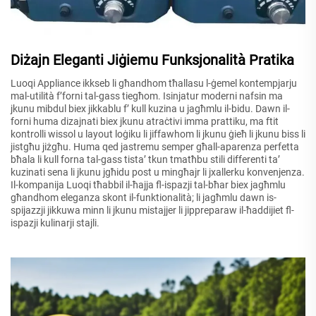
Diżajn Eleganti Jiġiemu Funksjonalità Pratika
Luoqi Appliance ikkseb li għandhom tħallasu l-ġemel kontempjarju
mal-utilità f’forni tal-gass tiegħom. Isinjatur moderni nafsin ma
jkunu mibdul biex jikkablu f’ kull kuzina u jagħmlu il-bidu. Dawn il-
forni huma dizajnati biex jkunu atraċtivi imma prattiku, ma ftit
kontrolli wissol u layout loġiku li jiffawhom li jkunu ġieħ li jkunu biss li
jistgħu jiżgħu. Huma qed jastremu semper għall-aparenza perfetta
bħala li kull forna tal-gass tista’ tkun tmatħbu stili differenti ta’
kuzinati sena li jkunu jgħidu post u mingħajr li jxallerku konvenjenza.
Il-kompanija Luoqi tħabbil il-ħajja fl-ispazji tal-bħar biex jagħmlu
għandhom eleganza skont il-funktionalità; li jagħmlu dawn is-
spijazzji jikkuwa minn li jkunu mistajjer li jippreparaw il-ħaddijiet fl-
ispazji kulinarji stajli.