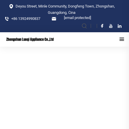
Deyou Street, Minle Community, Dongfeng Town, Zhongshan,
Guangdong, Ċina
[email protected]
+86 13924990837