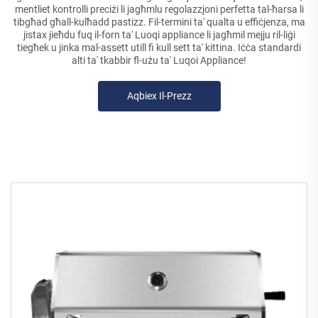
mentliet kontrolli preciżi li jagħmlu regolazzjoni perfetta tal-ħarsa li
tibgħad għall-kulħadd pastizz. Fil-termini ta' qualta u effiċjenza, ma
jistax jieħdu fuq il-forn ta' Luoqi appliance li jagħmil mejju ril-liġi
tiegħek u jinka mal-assett utill fi kull sett ta' kittina. Iċċa standardi
alti ta' tkabbir fl-użu ta' Luqoi Appliance!
Aqbiex Il-Prezz