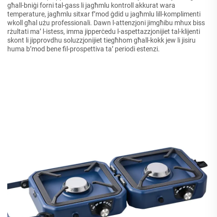
għall-bniġi forni tal-gass li jagħmlu kontroll akkurat wara
temperature, jagħmlu sitxar f’mod ġdid u jagħmlu lill-komplimenti
wkoll għal użu professionali. Dawn l-attenzjoni jimgħibu mhux biss
rżultati ma’ l-istess, imma jipperċedu l-aspettazzjonijiet tal-klijenti
skont li jipprovdhu soluzzjonijiet tiegħhom għall-kokk jew li jisiru
huma b’mod bene fil-prospettiva ta’ periodi estenzi.