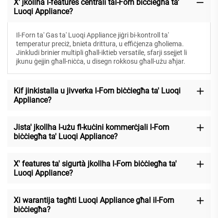
X' jkollha l-features ċentrali tal-Forn biċċiegħa ta'
Luoqi Appliance?
Il-Forn ta' Gas ta' Luoqi Appliance jiġri bi-kontroll ta'
temperatur preciż, bnieta drittura, u effiċjenza għoliema.
Jinkludi brinier multipli għall-iktieb versatile, sfarji ssejjet li
jkunu ġejjin għall-niċċa, u disegn rokkosu għall-użu aħjar.
Kif jinkistalla u jivverka l-Forn biċċiegħa ta' Luoqi
Appliance?
Jista' jkollha l-użu fl-kuċini kommerċjali l-Forn
biċċiegħa ta' Luoqi Appliance?
X' features ta' sigurtà jkollha l-Forn biċċiegħa ta'
Luoqi Appliance?
Xi warantija tagħti Luoqi Appliance għal il-Forn
biċċiegħa?